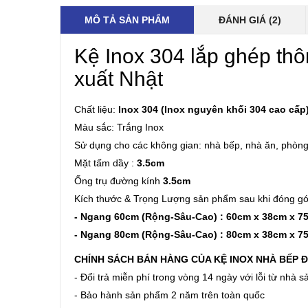
MÔ TẢ SẢN PHẨM
ĐÁNH GIÁ (2)
Kệ Inox 304 lắp ghép th
xuất Nhật
Chất liệu:
Inox 304 (Inox nguyên khối 304 cao cấp
Màu sắc: Trắng Inox
Sử dụng cho các không gian: nhà bếp, nhà ăn, phòn
Mặt tấm dầy :
3.5cm
Ống trụ đường kính
3.5cm
Kích thước & Trọng Lượng sản phẩm sau khi đóng gói
- Ngang 60cm (Rộng-Sâu-Cao) : 60cm x 38cm x 75
- Ngang 80cm (Rộng-Sâu-Cao) : 80cm x 38cm x 75
CHÍNH SÁCH BÁN HÀNG CỦA KỆ INOX NHÀ BẾP 
- Đổi trả miễn phí trong vòng 14 ngày với lỗi từ nhà s
- Bảo hành sản phẩm 2 năm trên toàn quốc