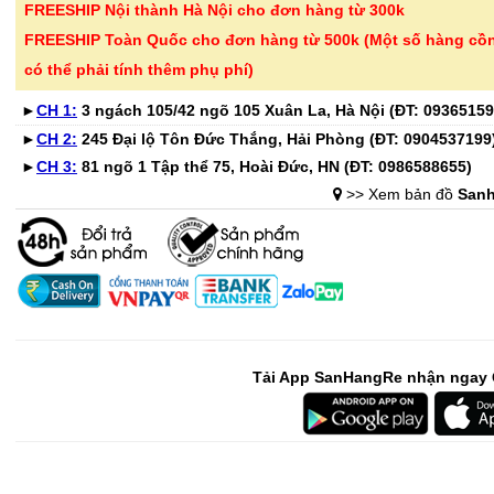
FREESHIP Nội thành Hà Nội cho đơn hàng từ 300k
FREESHIP Toàn Quốc cho đơn hàng từ 500k (Một số hàng cồ
-41%
-32%
Bộ 6 cốc thủy tinh vân
Chai tẩy trắ
có thể phải tính thêm phụ phí)
caro 350ml Seka S..
tay áo KOSE
►
CH 1:
3 ngách 105/42 ngõ 105 Xuân La, Hà Nội (ĐT:
09365159
365.000 ₫
135.000 ₫
►
CH 2:
245 Đại lộ Tôn Đức Thắng, Hải Phòng (ĐT:
0904537199
615.000 ₫
199.000 ₫
►
CH 3:
81 ngõ 1 Tập thể 75, Hoài Đức, HN (ĐT:
0986588655
)
>> Xem bản đồ
Sanh
-52%
-28%
Bình hoa thủy tinh dáng
Bình giữ nhi
sóng Ombre Seka ..
Lebenlang L
345.000 ₫
279.000 ₫
720.000 ₫
389.000 ₫
-46%
-32%
Tải App SanHangRe nhận ngay 
Bồn ngâm chân massage
Bình đựng n
tự động Kalpen G20..
nhiệt Inox 3
1.890.000 ₫
399.000 ₫
3.500.000 ₫
589.000 ₫