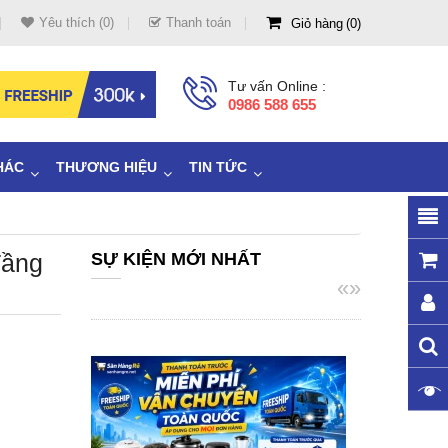
Yêu thích (0)
Thanh toán
Giỏ hàng
0
Tư vấn Online :
0986 588 655
HÁC
THƯƠNG HIỆU
TIN TỨC
Tầng
SỰ KIỆN MỚI NHẤT
«
»