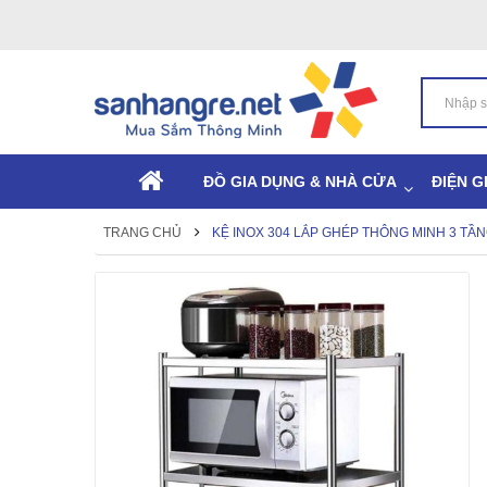
ĐỒ GIA DỤNG & NHÀ CỬA
ĐIỆN G
TRANG CHỦ
KỆ INOX 304 LẮP GHÉP THÔNG MINH 3 TẦ