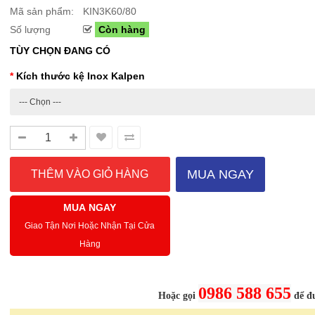
Mã sản phẩm:
KIN3K60/80
Số lượng
Còn hàng
TÙY CHỌN ĐANG CÓ
Sale Mừng Đại Lễ 30/4-01/5: CHÀO HÈ
Hướng dẫn sử dụng và cá
2026 Siêu giảm tới 40% tại Sanhangre
Máy hút bụi không dây 
Kích thước kệ Inox Kalpen
Việt Nam
JET™ VS15A6031R1/SV
THÔNG BÁO CHÍNH THỨC TỪ
Để sử dụng máy hút bụi khôn
SANHANGRECăn cứ vào tình hình thời tiết
hiệu quả, bạn cần lắp ráp đúng
nắng nóng gia tăng trên toàn quốc,Că..
đầu hút và ch..
Chi tiết
MUA NGAY
MUA NGAY
Giao Tận Nơi Hoặc Nhận Tại Cửa
-46%
-40%
Hàng
Bình nước thủy tinh vân
Bếp từ đơn 
caro Seka SKT10W..
220B công su
299.000 ₫
689.000 ₫
0986 588 655
Hoặc gọi
để đư
550.000 ₫
1.150.000 ₫