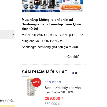
ch sạc pin
Mua hàng không lo phí ship tại
Sale Mừng Đ
SAMSUNG
Sanhangre.net - Freeship Toàn Quốc
2026 Siêu gi
đơn từ 0đ
Việt Nam
g dây Samsung
MIỄN PHÍ VẬN CHUYỂN TOÀN QUỐC - Áp
THÔNG BÁO 
 phụ kiện, chọn
dụng cho MỌI ĐƠN HÀNG tại
SANHANGRECăn 
Sanhangre.netKhông giới hạn giá trị đơn..
nắng nóng gia 
Chi tiết
Chi tiết
SẢN PHẨM MỚI NHẤT
-46%
-40%
Lumias LK24-
Bình nước thủy tinh vân
ất 20..
caro Seka SKT10W..
299.000 ₫
ợc tư vấn
550.000 ₫