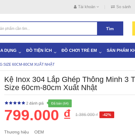
Tài khoản
So sánh
Tìm
IA DỤNG
ĐỒ TIỆN ÍCH
ĐỒ CHƠI TRẺ EM
SẢN PHẨM K
NG SIZE 60CM-80CM XUẤT NHẬT
Kệ Inox 304 Lắp Ghép Thông Minh 3 
Size 60cm-80cm Xuất Nhật
2 đánh giá
Đã bán (64)
799.000 ₫
1.386.000 ₫
-42%
Thương hiệu
OEM