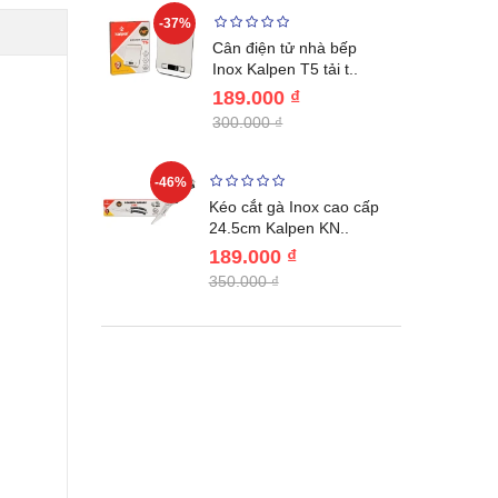
-37%
-22%
giữ nhiệt
Cân điện tử nhà bếp
benlang..
Inox Kalpen T5 tải t..
189.000 ₫
300.000 ₫
-46%
-46%
én WAI
Kéo cắt gà Inox cao cấp
Nhật Bản c..
24.5cm Kalpen KN..
189.000 ₫
350.000 ₫