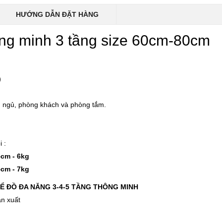
-37%
-22%
HƯỚNG DẪN ĐẶT HÀNG
Cân điện tử nhà bếp
Bình ủ cháo 
Inox Kalpen T5 tải t..
Inox 304 Le
ông minh 3 tầng size 60cm-80cm
189.000 ₫
329.000 ₫
300.000 ₫
420.000 ₫
)
-46%
-46%
Kéo cắt gà Inox cao cấp
Nước rửa ch
24.5cm Kalpen KN..
Rookie-V 2L 
g ngủ, phòng khách và phòng tắm.
189.000 ₫
105.000 ₫
350.000 ₫
195.000 ₫
 :
cm - 6kg
cm - 7kg
ĐỂ ĐỒ ĐA NĂNG 3-4-5 TẦNG THÔNG MINH
ản xuất