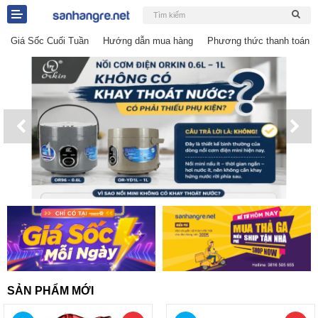
Giá Sốc Cuối Tuần
Hướng dẫn mua hàng
Phương thức thanh toán
Đồ gia dụng & Nhà cửa
Điện gia dụng
Đồ tiện ích
Đồ chơi trẻ em
Sản phẩm khác
Thương hiệu
SẢN PHẨM MỚI
Tin tức