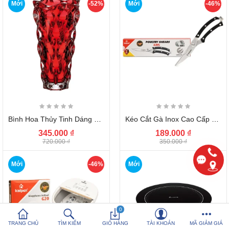
Mới
-52%
Mới
-46%
So sánh
Yêu thích (0)
Hotline:
0816 505 655
Tải App SanHangRe nhận Quà
Bình Hoa Thủy Tinh Dáng Sóng Ombre Seka ..
Kéo Cắt Gà Inox Cao Cấp 24.5cm Kalpen KN..
345.000 ₫
189.000 ₫
720.000 ₫
350.000 ₫
Mới
-46%
Mới
-40%
0
TRANG CHỦ
TÌM KIẾM
GIỎ HÀNG
TÀI KHOẢN
MÃ GIẢM GIÁ