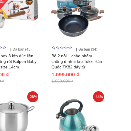
Đã bán (45)
Đã bán (34)
nox 3 lớp đúc liền
Bộ 2 nồi 1 chảo nhôm
ệng rót Kalpen Baby
chống dính 5 lớp Tokki Hàn
 size 14cm
Quốc TK82 đáy từ
00 ₫
1.099.000 ₫
 ₫
1.650.000 ₫
-28%
-44%