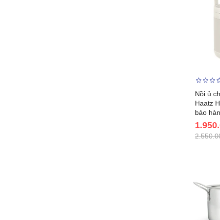
Nồi ủ c
Haatz 
bảo hà
1.950
2.550.0