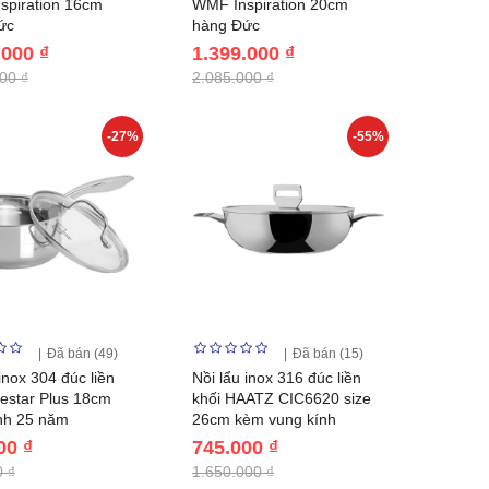
spiration 16cm
WMF Inspiration 20cm
ức
hàng Đức
.000 ₫
1.399.000 ₫
00 ₫
2.085.000 ₫
-27%
-55%
Đã bán (49)
Đã bán (15)
nox 304 đúc liền
Nồi lẩu inox 316 đúc liền
vestar Plus 18cm
khối HAATZ CIC6620 size
nh 25 năm
26cm kèm vung kính
00 ₫
745.000 ₫
 ₫
1.650.000 ₫