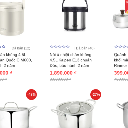
Đã bán (12)
Đã bán (40)
hân không 4.5L
Nồi ủ nhiệt chân không
Quánh I
Hàn Quốc CIM600,
4.5L Kalpen E13 chuẩn
khối mi
nh 2 năm
Đức, bảo hành 2 năm
Rinmer
.000 ₫
1.890.000 ₫
399.0
00 ₫
3.500.000 ₫
750.000
-48%
-27%