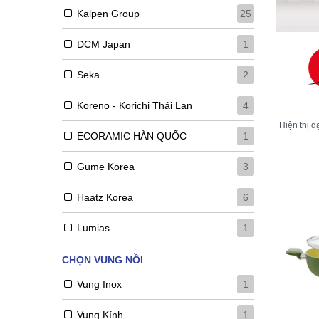
Kalpen Group
25
DCM Japan
1
Seka
2
Koreno - Korichi Thái Lan
4
Hiện thị d
ECORAMIC HÀN QUỐC
1
Gume Korea
3
Haatz Korea
6
Lumias
1
CHỌN VUNG NỒI
Vung Inox
1
Vung Kính
1