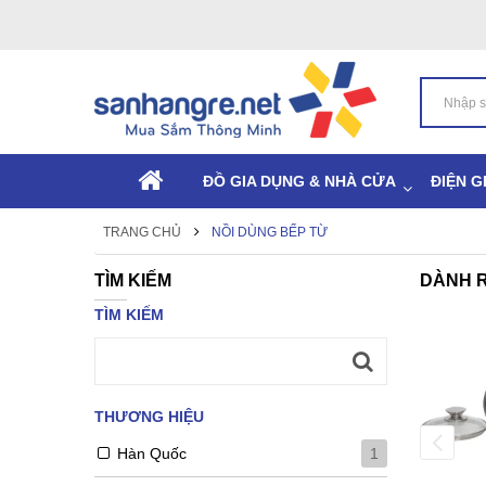
ĐỒ GIA DỤNG & NHÀ CỬA
ĐIỆN G
TRANG CHỦ
NỒI DÙNG BẾP TỪ
TÌM KIẾM
DÀNH R
TÌM KIẾM
Nồi Fivestar Inox 304 phủ men
-17%
chống dính 3 lớp đáy..
(7)
225.000 ₫
THƯƠNG HIỆU
270.000 ₫
Còn hàng:
903
Đã bán:
103
Hàn Quốc
1