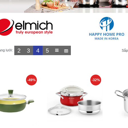
2
3
4
5
ạng lưới:
Sắp
-49%
-32%