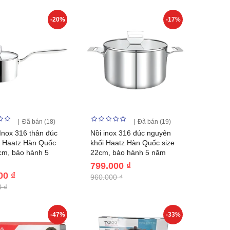
-20%
-17%
Đã bán (18)
Đã bán (19)
nox 316 thân đúc
Nồi inox 316 đúc nguyên
n Haatz Hàn Quốc
khối Haatz Hàn Quốc size
cm, bảo hành 5
22cm, bảo hành 5 năm
799.000 ₫
00 ₫
960.000 ₫
 ₫
-47%
-33%