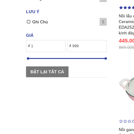
LƯU Ý
Nồi lẩu
Ceramic
Ghi Chú
5
EDA2520
kính đá
GIÁ
445.0
₫
₫
869.000
ĐẶT LẠI TẤT CẢ
Nồi gan