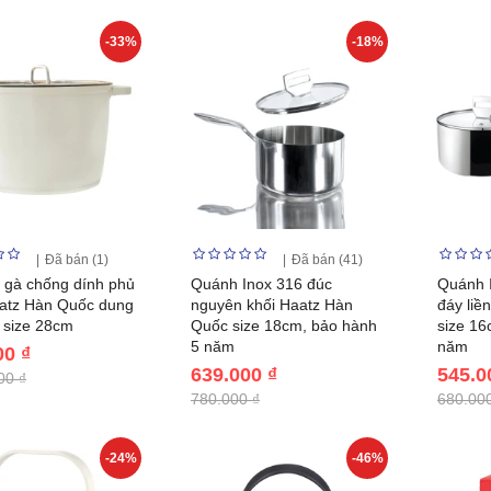
-33%
-18%
Đã bán (1)
Đã bán (41)
c gà chống dính phủ
Quánh Inox 316 đúc
Quánh I
atz Hàn Quốc dung
nguyên khối Haatz Hàn
đáy liề
L size 28cm
Quốc size 18cm, bảo hành
size 16
5 năm
năm
00 ₫
639.000 ₫
545.0
00 ₫
780.000 ₫
680.000
-24%
-46%