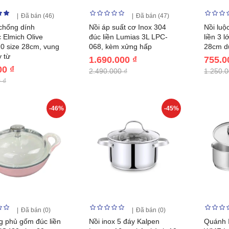
Đã bán (46)
Đã bán (47)
 chống dính
Nồi áp suất cơ Inox 304
Nồi luộ
 Elmich Olive
đúc liền Lumias 3L LPC-
liền 3 l
 size 28cm, vung
068, kèm xửng hấp
28cm du
y từ
1.690.000 ₫
755.0
00 ₫
2.490.000 ₫
1.250.0
 ₫
-46%
-45%
Đã bán (0)
Đã bán (0)
g phủ gốm đúc liền
Nồi inox 5 đáy Kalpen
Quánh I