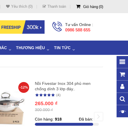
Yêu thích (0)
Thanh toán
Giỏ hàng
0
Tư vấn Online :
0986 588 655
HÁC
THƯƠNG HIỆU
TIN TỨC
Nồi Fivestar Inox 304 phủ men
-12%
chống dính 3 lớp đáy..
(4)
265.000 ₫
300.000 ₫
Còn hàng:
918
Đã bán:
93