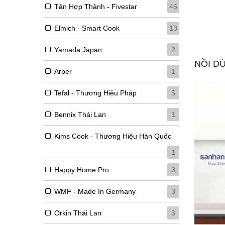
Tân Hợp Thành - Fivestar
45
THÊM VÀO GIỎ HÀNG
Elmich - Smart Cook
13
Yamada Japan
2
NỒI D
Arber
1
Tefal - Thương Hiệu Pháp
5
Bennix Thái Lan
1
Kims Cook - Thương Hiệu Hàn Quốc
1
Happy Home Pro
3
WMF - Made In Germany
3
Orkin Thái Lan
3