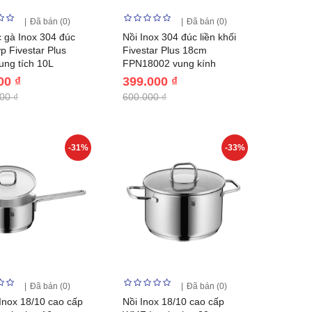
Đã bán (0)
Đã bán (0)
c gà Inox 304 đúc
Nồi Inox 304 đúc liền khối
ớp Fivestar Plus
Fivestar Plus 18cm
ng tích 10L
FPN18002 vung kính
00 ₫
399.000 ₫
00 ₫
600.000 ₫
-31%
-33%
Đã bán (0)
Đã bán (0)
nox 18/10 cao cấp
Nồi Inox 18/10 cao cấp