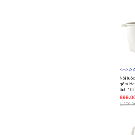
Nồi luộ
gốm Ha
tích 10
899.0
1.350.0