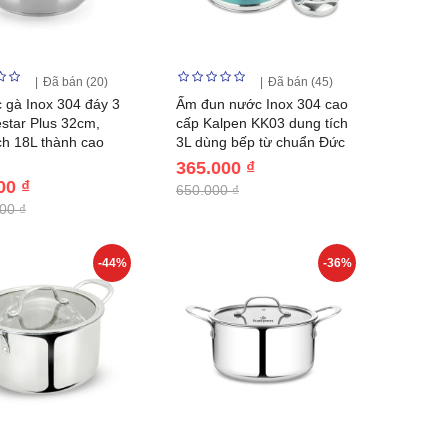
Đã bán (20)
Đã bán (45)
c gà Inox 304 đáy 3
Ấm đun nước Inox 304 cao
estar Plus 32cm,
cấp Kalpen KK03 dung tích
ch 18L thành cao
3L dùng bếp từ chuẩn Đức
365.000 ₫
00 ₫
650.000 ₫
00 ₫
-44%
-36%