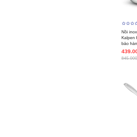
Nồi inox
Kalpen 
bảo hà
439.0
845.000