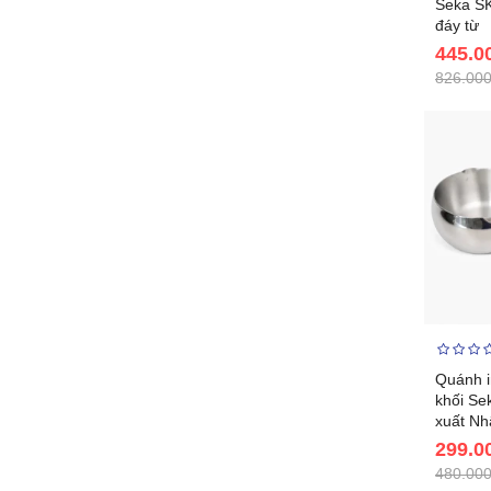
Seka S
đáy từ
445.0
826.000
Quánh i
khối S
xuất Nh
299.0
480.000