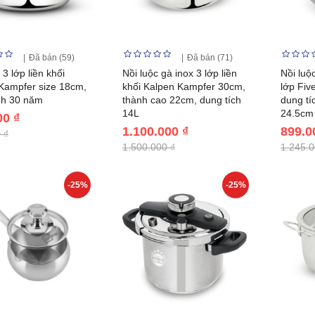
Đã bán (59)
Đã bán (71)
 3 lớp liền khối
Nồi luộc gà inox 3 lớp liền
Nồi luộ
Kampfer size 18cm,
khối Kalpen Kampfer 30cm,
lớp Fiv
nh 30 năm
thành cao 22cm, dung tích
dung tí
14L
24.5cm
00 ₫
1.100.000 ₫
899.0
 ₫
1.500.000 ₫
1.245.0
-25%
-25%