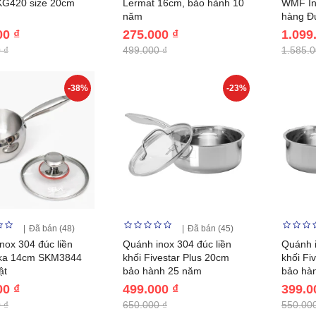
KG420 size 20cm
Lermat 16cm, bảo hành 10
WMF In
năm
hàng Đ
00 ₫
275.000 ₫
1.099
 ₫
499.000 ₫
1.585.0
-38%
-23%
Đã bán (48)
Đã bán (45)
nox 304 đúc liền
Quánh inox 304 đúc liền
Quánh i
eka 14cm SKM3844
khối Fivestar Plus 20cm
khối Fi
ật
bảo hành 25 năm
bảo hà
00 ₫
499.000 ₫
399.0
 ₫
650.000 ₫
550.000