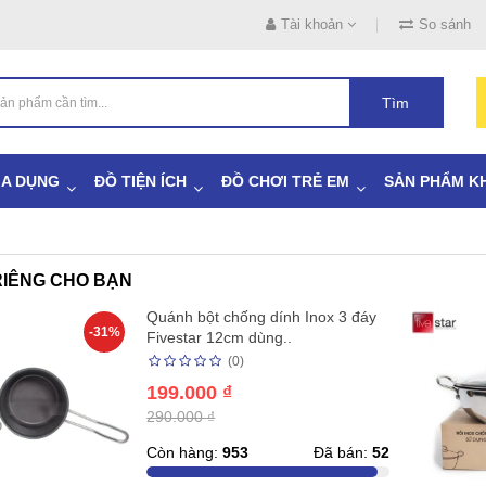
Tài khoản
So sánh
Tìm
IA DỤNG
ĐỒ TIỆN ÍCH
ĐỒ CHƠI TRẺ EM
SẢN PHẨM K
IÊNG CHO BẠN
Quánh bột chống dính Inox 3 đáy
-31%
Fivestar 12cm dùng..
(0)
199.000 ₫
290.000 ₫
Còn hàng:
953
Đã bán:
52