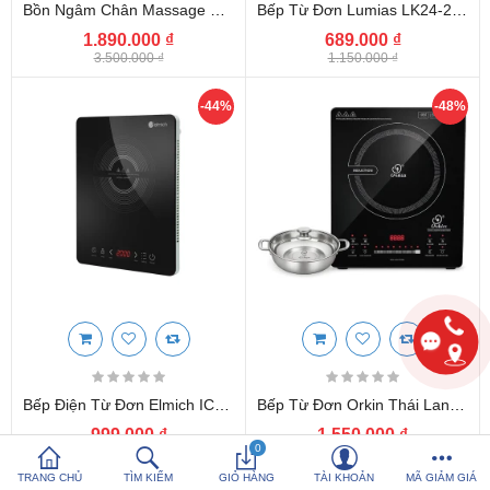
Bồn Ngâm Chân Massage Tự Động Kalpen G20 Dung Tích 8L, Gấp Gọn, Kèm Khiển Từ Xa
Bếp Từ Đơn Lumias LK24-220B Công Suất 200W Chuẩn Hàn Quốc
1.890.000 ₫
689.000 ₫
So sánh
Yêu thích (0)
3.500.000 ₫
1.150.000 ₫
Hotline:
0816 505 655
-44%
-48%
Tải App SanHangRe nhận Quà
Bếp Điện Từ Đơn Elmich ICE9300 Công Suát 2000W, Bảo Hành 24 Tháng Chính Hãng
Bếp Từ Đơn Orkin Thái Lan OR-DC3508 Công Suất 3000W Inverter Tặng Nồi Lẩu
999.000 ₫
1.550.000 ₫
0
1.799.000 ₫
2.955.000 ₫
TRANG CHỦ
TÌM KIẾM
GIỎ HÀNG
TÀI KHOẢN
MÃ GIẢM GIÁ