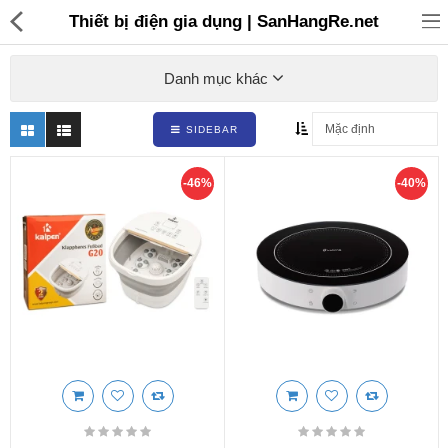
Thiết bị điện gia dụng | SanHangRe.net
Danh mục khác
SIDEBAR
Đồ gia dụng & Nhà cửa
-46%
-40%
Điện gia dụng
Đồ tiện ích
Đồ chơi trẻ em
Sản phẩm khác
Thương hiệu
Tin tức