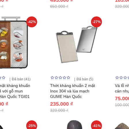
 ₫
650.000 ₫
320.000
-42%
-27%
Đã bán (41)
Đã bán (5)
mặt kháng khuẩn
Thớt kháng khuẩn 2 mặt
Vá lỗ n
4 với gỗ mun
Inox 304 và lúa mạch
cán nh
àn Quốc TGI01
GUME Hàn Quốc
75.00
00 ₫
235.000 ₫
100.000
 ₫
320.000 ₫
-25%
-41%