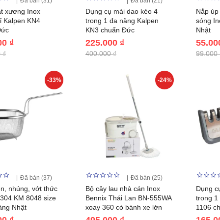
Đã bán (31)
Đã bán (21)
t xương Inox
Dụng cụ mài dao kéo 4
Nắp úp 
ỉ Kalpen KN4
trong 1 đa năng Kalpen
sóng I
Đức
KN3 chuẩn Đức
Nhật
00 ₫
225.000 ₫
55.00
 ₫
400.000 ₫
99.000 
-33%
-24%
Đã bán (37)
Đã bán (25)
ên, nhúng, vớt thức
Bộ cây lau nhà cán Inox
Dụng cụ
 304 KM 8048 size
Bennix Thái Lan BN-555WA
trong 
àng Nhật
xoay 360 có bánh xe lớn
1106 c
00 ₫
495.000 ₫
165.0