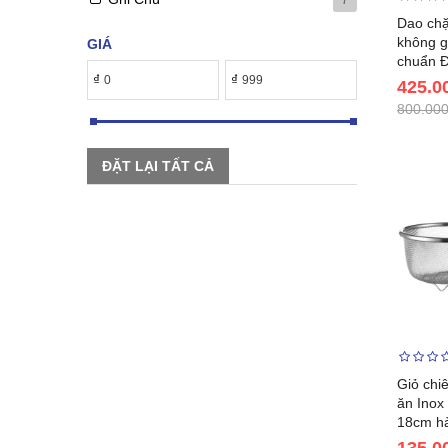
Dao chặ
không g
GIÁ
chuẩn 
₫
₫
425.0
800.000
ĐẶT LẠI TẤT CẢ
Giỏ chi
ăn Inox
18cm h
135.0