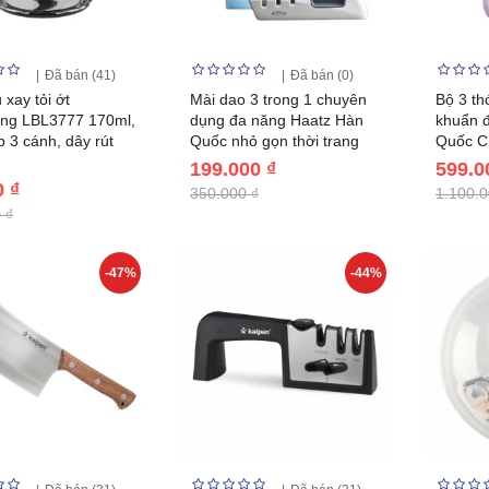
Đã bán (41)
Đã bán (0)
 xay tỏi ớt
Mài dao 3 trong 1 chuyên
Bộ 3 th
ang LBL3777 170ml,
dụng đa năng Haatz Hàn
khuẩn 
p 3 cánh, dây rút
Quốc nhỏ gọn thời trang
Quốc C
199.000 ₫
599.0
0 ₫
350.000 ₫
1.100.0
 ₫
-47%
-44%