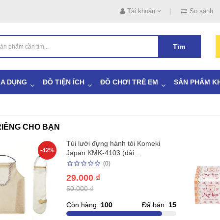
Tài khoản
So sánh
Tìm
IA DỤNG
ĐỒ TIỆN ÍCH
ĐỒ CHƠI TRẺ EM
SẢN PHẨM K
IÊNG CHO BẠN
Túi lưới đựng hành tỏi Komeki
-42%
Japan KMK-4103 (dài ..
(0)
29.000 ₫
50.000 ₫
Còn hàng:
100
Đã bán:
15