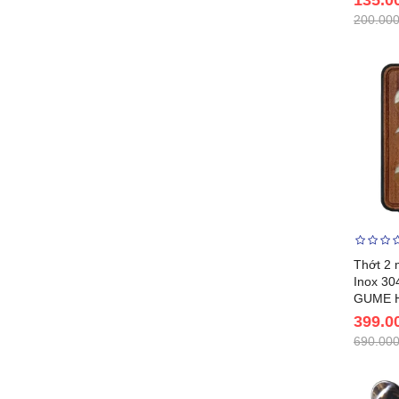
200.000
Thớt 2 
Inox 30
GUME H
399.0
690.000