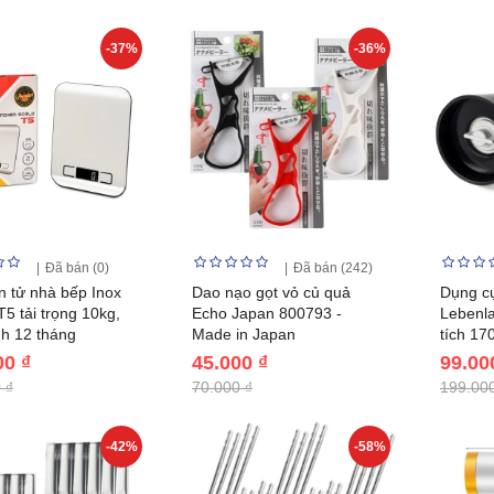
-37%
-36%
Đã bán (0)
Đã bán (242)
n tử nhà bếp Inox
Dao nạo gọt vỏ củ quả
Dụng cụ
T5 tải trọng 10kg,
Echo Japan 800793 -
Lebenl
h 12 tháng
Made in Japan
tích 17
00 ₫
45.000 ₫
99.00
 ₫
70.000 ₫
199.000
-42%
-58%