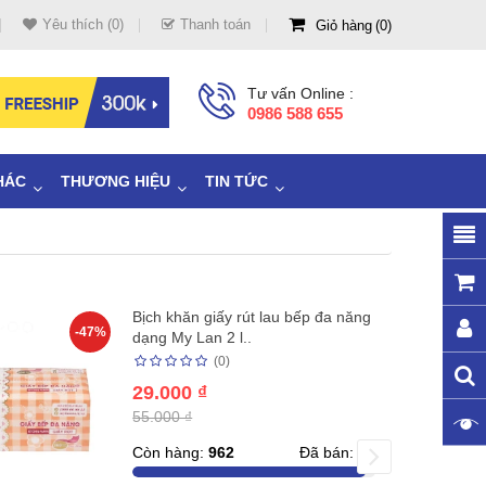
Yêu thích (0)
Thanh toán
Giỏ hàng
0
Tư vấn Online :
0986 588 655
HÁC
THƯƠNG HIỆU
TIN TỨC
Bịch khăn giấy rút lau bếp đa năng
-47%
dạng My Lan 2 l..
(0)
29.000 ₫
55.000 ₫
Còn hàng:
962
Đã bán:
39