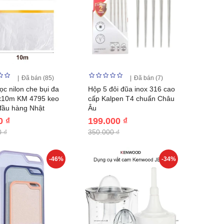
Đã bán (85)
Đã bán (7)
c nilon che bụi đa
Hộp 5 đôi đũa inox 316 cao
x10m KM 4795 keo
cấp Kalpen T4 chuẩn Châu
đầu hàng Nhật
Âu
0 ₫
199.000 ₫
 ₫
350.000 ₫
-46%
-34%