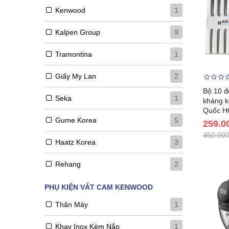
Kenwood
1
Kalpen Group
9
Tramontina
1
Giấy My Lan
2
Bộ 10 đ
Seka
1
kháng k
Quốc H
Gume Korea
5
259.0
450.000
Haatz Korea
3
Rehang
2
PHỤ KIỆN VẮT CAM KENWOOD
Thân Máy
1
Khay Inox Kèm Nắp
1