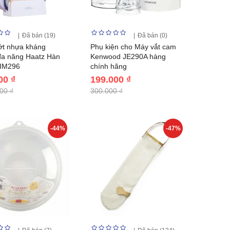
Đã bán (19)
Đã bán (0)
ớt nhựa kháng
Phụ kiện cho Máy vắt cam
đa năng Haatz Hàn
Kenwood JE290A hàng
IM296
chính hãng
00 ₫
199.000 ₫
00 ₫
300.000 ₫
-44%
-47%