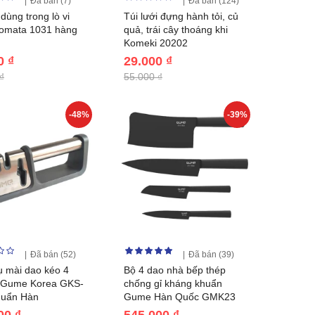
Đã bán (7)
Đã bán (124)
dùng trong lò vi
Túi lưới đựng hành tỏi, củ
nomata 1031 hàng
quả, trái cây thoáng khi
Komeki 20202
0 ₫
29.000 ₫
₫
55.000 ₫
-48%
-39%
Đã bán (52)
Đã bán (39)
 mài dao kéo 4
Bộ 4 dao nhà bếp thép
1 Gume Korea GKS-
chống gỉ kháng khuẩn
huẩn Hàn
Gume Hàn Quốc GMK23
00 ₫
545.000 ₫