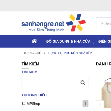
ĐỒ GIA DỤNG & NHÀ CỬA
ĐIỆN G
TRANG CHỦ
DỤNG CỤ, PHỤ KIỆN NHÀ BẾP
TÌM KIẾM
DÀNH R
TÌM KIẾM
Thìa cafe Inox 304 nguyên khối
-25%
Rehang xuất Hàn Quố..
(0)
15.000 ₫
THƯƠNG HIỆU
20.000 ₫
Còn hàng:
Đã bán:
207
MPShop
1
4799