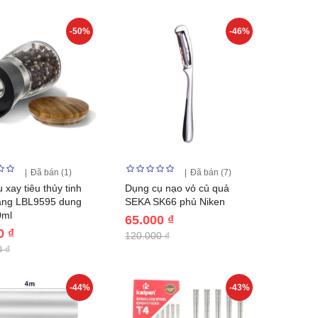
-50%
-46%
Đã bán (1)
Đã bán (7)
 xay tiêu thủy tinh
Dụng cụ nạo vỏ củ quả
ang LBL9595 dung
SEKA SK66 phủ Niken
0ml
65.000 ₫
0 ₫
120.000 ₫
 ₫
-44%
-43%