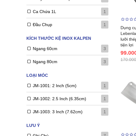
Ca Chứa 1L
1
Đầu Chụp
1
Dụng cụ
Lebenl
KÍCH THƯỚC KỆ INOX KALPEN
lưỡi thé
tiện lợi
Ngang 60cm
3
99.00
170.000
Ngang 80cm
3
LOẠI MÓC
JM-1001: 2 Inch (5cm)
1
JM-1002: 2.5 Inch (6.35cm)
1
JM-1003: 3 Inch (7.62cm)
1
LƯU Ý
Ghi Chú
7