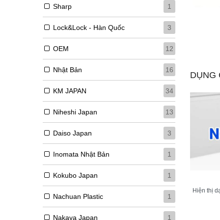
Sharp
1
Lock&lock - Hàn Quốc
3
THÊM VÀO GIỎ HÀNG
OEM
12
Nhật Bản
16
DỤNG 
KM JAPAN
34
Niheshi Japan
13
Daiso Japan
3
Inomata Nhật Bản
1
Kokubo Japan
1
Hiện thị d
Nachuan Plastic
1
Nakaya Japan
1