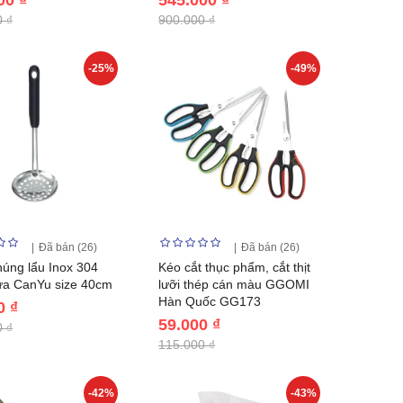
 ₫
900.000 ₫
-25%
-49%
Đã bán (26)
Đã bán (26)
húng lẩu Inox 304
Kéo cắt thục phẩm, cắt thịt
ựa CanYu size 40cm
lưỡi thép cán màu GGOMI
Hàn Quốc GG173
0 ₫
59.000 ₫
 ₫
115.000 ₫
-42%
-43%