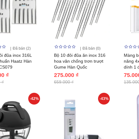
Đã bán (2)
Đã bán (0)
ôi đũa inox 316L
Bộ 10 đôi đũa ăn inox 316
Màng bọ
huẩn Haatz Hàn
hoa văn chống trơn trượt
năng 4
CS079
Gume Hàn Quốc
dính 1 
00 ₫
275.000 ₫
75.00
 ₫
659.000 ₫
135.000
-42%
-43%