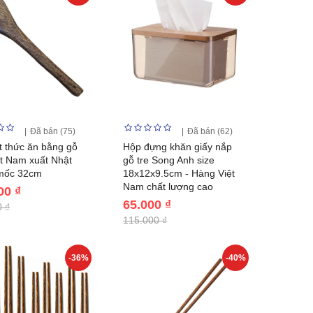
Đã bán (75)
Đã bán (62)
t thức ăn bằng gỗ
Hộp đựng khăn giấy nắp
t Nam xuất Nhật
gỗ tre Song Anh size
mốc 32cm
18x12x9.5cm - Hàng Việt
Nam chất lượng cao
00 ₫
65.000 ₫
 ₫
115.000 ₫
-36%
-40%