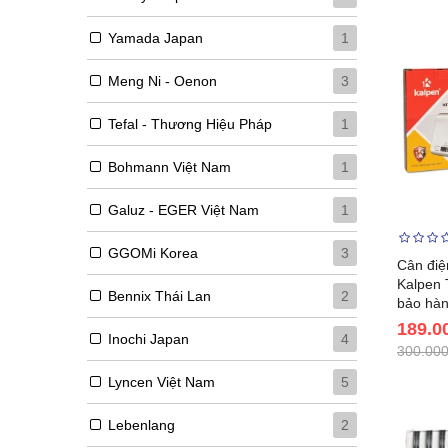
Yamada Japan
1
Meng Ni - Oenon
3
Tefal - Thương Hiệu Pháp
1
Bohmann Việt Nam
1
Galuz - EGER Việt Nam
1
GGOMi Korea
3
Cân điệ
Kalpen 
Bennix Thái Lan
2
bảo hàn
189.0
Inochi Japan
4
300.000
Lyncen Việt Nam
5
Lebenlang
2