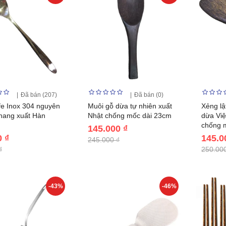
Đã bán (207)
Đã bán (0)
fe Inox 304 nguyên
Muôi gỗ dừa tự nhiên xuất
Xẻng lậ
hang xuất Hàn
Nhật chống mốc dài 23cm
dừa Việ
chống 
145.000 ₫
0 ₫
145.0
245.000 ₫
₫
250.000
-43%
-46%