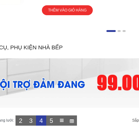
THÊM VÀO GIỎ HÀNG
CỤ, PHỤ KIỆN NHÀ BẾP
2
3
4
5
ạng lưới:
Sắp