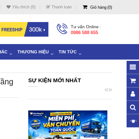
Yêu thích (0)
Thanh toán
Giỏ hàng
0
Tư vấn Online :
0986 588 655
HÁC
THƯƠNG HIỆU
TIN TỨC
Tầng
SỰ KIỆN MỚI NHẤT
«
»