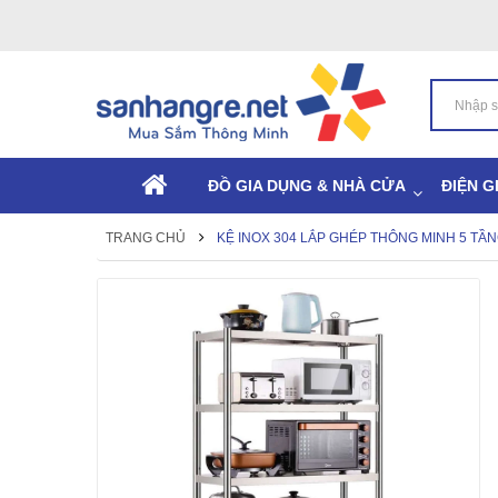
ĐỒ GIA DỤNG & NHÀ CỬA
ĐIỆN G
TRANG CHỦ
KỆ INOX 304 LẮP GHÉP THÔNG MINH 5 TẦ