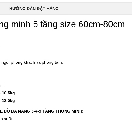
-37%
-22%
HƯỚNG DẪN ĐẶT HÀNG
Cân điện tử nhà bếp
Bình ủ cháo 
Inox Kalpen T5 tải t..
Inox 304 Le
ông minh 5 tầng size 60cm-80cm
189.000 ₫
329.000 ₫
300.000 ₫
420.000 ₫
)
-46%
-46%
Kéo cắt gà Inox cao cấp
Nước rửa ch
24.5cm Kalpen KN..
Rookie-V 2L 
g ngủ, phòng khách và phòng tắm.
189.000 ₫
105.000 ₫
350.000 ₫
195.000 ₫
 :
- 10.5kg
- 12.5kg
Ể ĐỒ ĐA NĂNG 3-4-5 TẦNG THÔNG MINH:
ản xuất