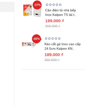
-37%
-22%
giữ nhiệt
Cân điện tử nhà bếp
benlang..
Inox Kalpen T5 tải t..
189.000 ₫
300.000 ₫
-46%
-46%
én WAI
Kéo cắt gà Inox cao cấp
Nhật Bản c..
24.5cm Kalpen KN..
189.000 ₫
350.000 ₫