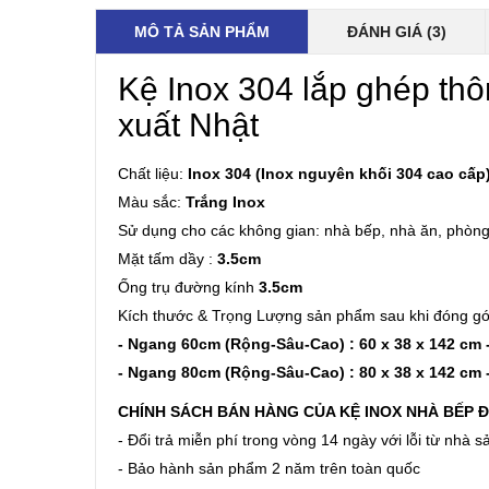
MÔ TẢ SẢN PHẨM
ĐÁNH GIÁ (3)
Kệ Inox 304 lắp ghép th
xuất Nhật
Chất liệu:
Inox 304 (Inox nguyên khối 304 cao cấp
Màu sắc:
Trắng Inox
Sử dụng cho các không gian: nhà bếp, nhà ăn, phòn
Mặt tấm dầy :
3.5cm
Ống trụ đường kính
3.5cm
Kích thước & Trọng Lượng sản phẩm sau khi đóng gói
- Ngang 60cm (Rộng-Sâu-Cao) : 60 x 38 x 142 cm 
- Ngang 80cm (Rộng-Sâu-Cao) : 80 x 38 x 142 cm 
CHÍNH SÁCH BÁN HÀNG CỦA KỆ INOX NHÀ BẾP Đ
- Đổi trả miễn phí trong vòng 14 ngày với lỗi từ nhà s
- Bảo hành sản phẩm 2 năm trên toàn quốc