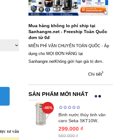
ch sạc pin
Mua hàng không lo phí ship tại
Sale Mừng Đ
SAMSUNG
Sanhangre.net - Freeship Toàn Quốc
2026 Siêu gi
đơn từ 0đ
Việt Nam
g dây Samsung
MIỄN PHÍ VẬN CHUYỂN TOÀN QUỐC - Áp
THÔNG BÁO 
 phụ kiện, chọn
dụng cho MỌI ĐƠN HÀNG tại
SANHANGRECăn 
Sanhangre.netKhông giới hạn giá trị đơn..
nắng nóng gia 
Chi tiết
Chi tiết
SẢN PHẨM MỚI NHẤT
-46%
-40%
Lumias LK24-
Bình nước thủy tinh vân
ất 20..
caro Seka SKT10W..
299.000 ₫
ợc tư vấn
550.000 ₫