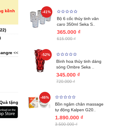
ng kềnh
-41%
-32%
ng vùng cổ,
Bộ 6 cốc thủy tinh vân
 Nhật..
caro 350ml Seka S..
22
)
365.000 ₫
)
615.000 ₫
angre
<<
-52%
-28%
ệt Inox 304
Bình hoa thủy tinh dáng
BL221..
sóng Ombre Seka ..
345.000 ₫
720.000 ₫
-46%
-32%
Quà tặng
ước giữ
Bồn ngâm chân massage
04 Lebenl..
tự động Kalpen G20..
1.890.000 ₫
3.500.000 ₫