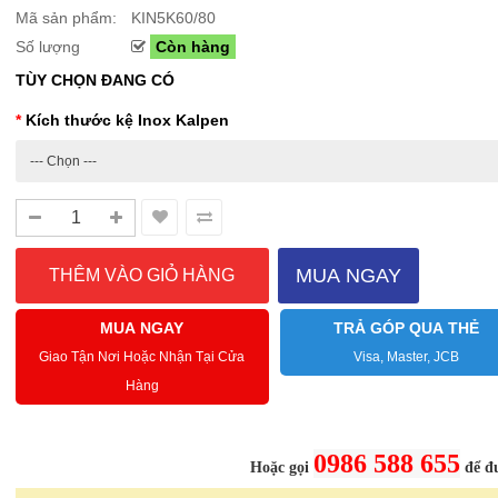
Mã sản phẩm:
KIN5K60/80
Số lượng
Còn hàng
TÙY CHỌN ĐANG CÓ
Sale Mừng Đại Lễ 30/4-01/5: CHÀO HÈ
Hướng dẫn sử dụng và cá
2026 Siêu giảm tới 40% tại Sanhangre
Máy hút bụi không dây 
Kích thước kệ Inox Kalpen
Việt Nam
JET™ VS15A6031R1/SV
THÔNG BÁO CHÍNH THỨC TỪ
Để sử dụng máy hút bụi khôn
SANHANGRECăn cứ vào tình hình thời tiết
hiệu quả, bạn cần lắp ráp đúng
nắng nóng gia tăng trên toàn quốc,Că..
đầu hút và ch..
Chi tiết
MUA NGAY
MUA NGAY
TRẢ GÓP QUA THẺ
Giao Tận Nơi Hoặc Nhận Tại Cửa
Visa, Master, JCB
-46%
-40%
Hàng
Bình nước thủy tinh vân
Bếp từ đơn 
caro Seka SKT10W..
220B công su
299.000 ₫
689.000 ₫
0986 588 655
Hoặc gọi
để đư
550.000 ₫
1.150.000 ₫