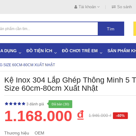
Tài khoản
So sánh
Tìm
IA DỤNG
ĐỒ TIỆN ÍCH
ĐỒ CHƠI TRẺ EM
SẢN PHẨM K
NG SIZE 60CM-80CM XUẤT NHẬT
Kệ Inox 304 Lắp Ghép Thông Minh 5 
Size 60cm-80cm Xuất Nhật
3 đánh giá
Đã bán (30)
1.168.000 ₫
1.946.000 ₫
-40%
Thương hiệu
OEM