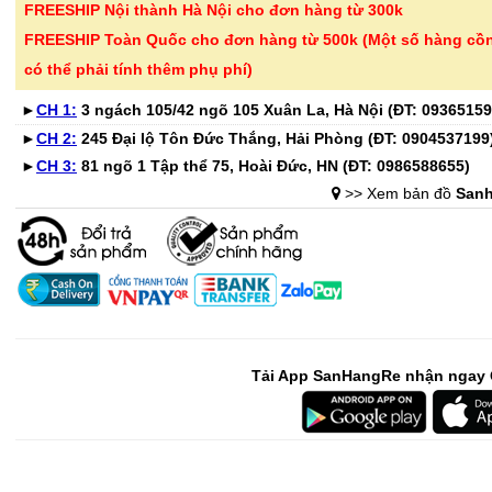
FREESHIP Nội thành Hà Nội cho đơn hàng từ 300k
FREESHIP Toàn Quốc cho đơn hàng từ 500k (Một số hàng cồ
-41%
-32%
Bộ 6 cốc thủy tinh vân
Chai tẩy trắ
có thể phải tính thêm phụ phí)
caro 350ml Seka S..
tay áo KOSE
►
CH 1:
3 ngách 105/42 ngõ 105 Xuân La, Hà Nội (ĐT:
09365159
365.000 ₫
135.000 ₫
►
CH 2:
245 Đại lộ Tôn Đức Thắng, Hải Phòng (ĐT:
0904537199
615.000 ₫
199.000 ₫
►
CH 3:
81 ngõ 1 Tập thể 75, Hoài Đức, HN (ĐT:
0986588655
)
>> Xem bản đồ
Sanh
-52%
-28%
Bình hoa thủy tinh dáng
Bình giữ nhi
sóng Ombre Seka ..
Lebenlang L
345.000 ₫
279.000 ₫
720.000 ₫
389.000 ₫
-46%
-32%
Tải App SanHangRe nhận ngay 
Bồn ngâm chân massage
Bình đựng n
tự động Kalpen G20..
nhiệt Inox 3
1.890.000 ₫
399.000 ₫
3.500.000 ₫
589.000 ₫