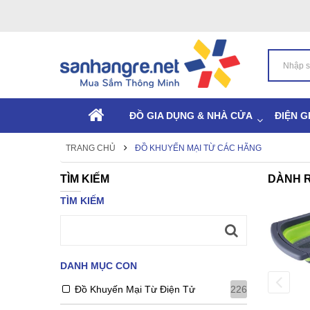
ĐỒ GIA DỤNG & NHÀ CỬA
ĐIỆN G
TRANG CHỦ
ĐỒ KHUYẾN MẠI TỪ CÁC HÃNG
TÌM KIẾM
DÀNH R
TÌM KIẾM
Bộ Dụng Cụ Ăn Cho Bé Hình Chú
-58%
Mèo Quà Tặng Từ Pedi..
(0)
42.000 ₫
DANH MỤC CON
99.000 ₫
Còn hàng:
3
Đã bán:
13
Đồ Khuyến Mại Từ Điện Tử
226