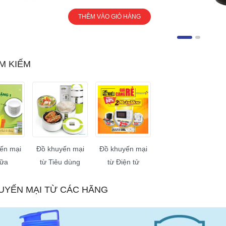
THÊM VÀO GIỎ HÀNG
M KIẾM
ến mại
Đồ khuyến mại
Đồ khuyến mại
Sữa
từ Tiêu dùng
từ Điện tử
UYẾN MẠI TỪ CÁC HÃNG