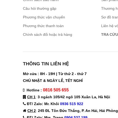
Câu hỏi thường gặp
Thương h
Phương thức vận chuyển
Sơ đồ tra
Phương thức thanh toán
Liên hệ v
Chính sách đổi hoặc trả hàng
TRA CỨU
THÔNG TIN LIÊN HỆ
Mở cửa : 8H - 19H | Từ thứ 2 - thứ 7
CHỦ NHẬT & NGÀY LỄ, TẾT NGHỈ
0816 505 655
Hotline :
CH 1
:
3 ngách 105/42 ngõ 105 Xuân La, Hà Nội
ĐT/ Zalo: Mr. Khôi
0936 515 922
CH 2
:
245 ĐL Tôn Đức Thắng, P. An Hải, Hải Phòng
ĐT/ Zalo: Mrs. Trang
0904 537 199