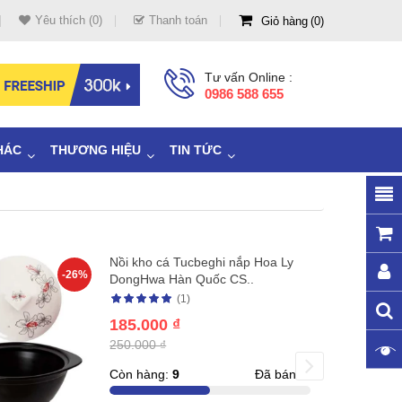
Yêu thích (0)
Thanh toán
Giỏ hàng
0
Tư vấn Online :
0986 588 655
HÁC
THƯƠNG HIỆU
TIN TỨC
Nồi kho cá Tucbeghi nắp Hoa Ly
-26%
DongHwa Hàn Quốc CS..
(1)
185.000 ₫
250.000 ₫
Còn hàng:
9
Đã bán:
9