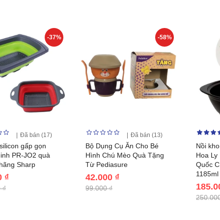
-37%
-58%
Đã bán (17)
Đã bán (13)
silicon gấp gọn
Bộ Dụng Cụ Ăn Cho Bé
Nồi kho
inh PR-JO2 quà
Hình Chú Mèo Quà Tặng
Hoa Ly
 hãng Sharp
Từ Pediasure
Quốc C
1185ml
0 ₫
42.000 ₫
185.0
 ₫
99.000 ₫
250.000