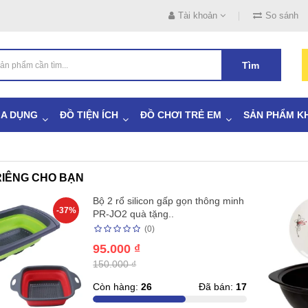
Tài khoản
So sánh
Tìm
IA DỤNG
ĐỒ TIỆN ÍCH
ĐỒ CHƠI TRẺ EM
SẢN PHẨM K
IÊNG CHO BẠN
Bộ 2 rổ silicon gấp gọn thông minh
-37%
PR-JO2 quà tặng..
(0)
95.000 ₫
150.000 ₫
Còn hàng:
26
Đã bán:
17