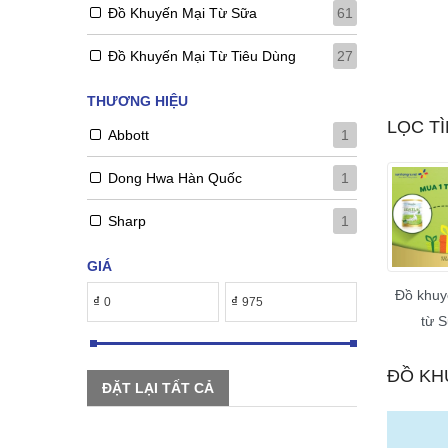
Đồ Khuyến Mại Từ Sữa
61
THÊM VÀO GIỎ HÀNG
Đồ Khuyến Mại Từ Tiêu Dùng
27
THƯƠNG HIỆU
LỌC TÌ
Abbott
1
Dong Hwa Hàn Quốc
1
Sharp
1
GIÁ
Đồ khuy
₫
₫
từ 
ĐỒ KH
ĐẶT LẠI TẤT CẢ