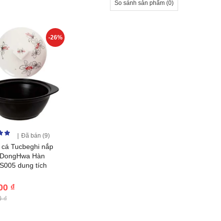
So sánh sản phẩm (0)
-26%
Đã bán (9)
 cá Tucbeghi nắp
 DongHwa Hàn
S005 dung tích
00 ₫
 ₫