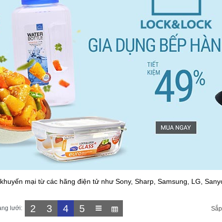
khuyến mại từ các hãng điện tử như Sony, Sharp, Samsung, LG, Sanyo .
2
3
4
5
ạng lưới:
Sắp