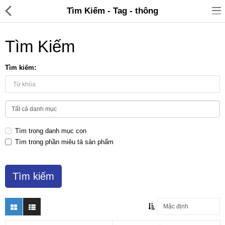
Tìm Kiếm - Tag - thông
Tìm Kiếm
Tìm kiếm:
Đồ gia dụng & Nhà cửa
Điện gia dụng
Tìm trong danh mục con
Đồ tiện ích
Tìm trong phần miêu tả sản phẩm
Đồ chơi trẻ em
Sản phẩm khác
Thương hiệu
Tin tức