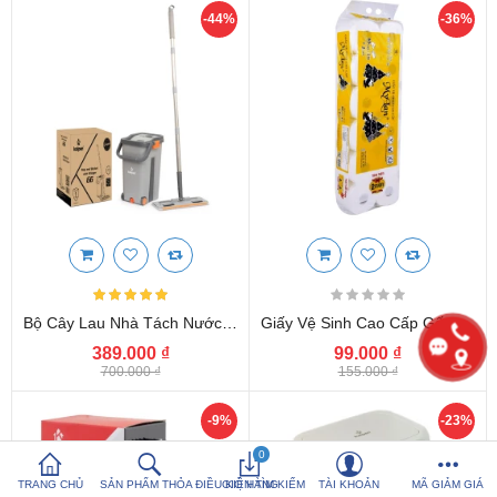
-44%
-36%
So sánh sản
Yêu thích (0)
phẩm (%s)
Hotline:
0816 505 655
Tải App SanHangRe nhận Quà
Bộ Cây Lau Nhà Tách Nước Tự Vắt Thông Minh Kalpen G6 Kèm 2 Bông Lau
Giấy Vệ Sinh Cao Cấp Gấu Thông My Lan 4 Lớp (12 Cuộn Có Lõi)
389.000 ₫
99.000 ₫
700.000 ₫
155.000 ₫
-9%
-23%
0
TRANG CHỦ
SẢN PHẨM THỎA ĐIỀU KIỆN TÌM KIẾM
GIỎ HÀNG
TÀI KHOẢN
MÃ GIẢM GIÁ