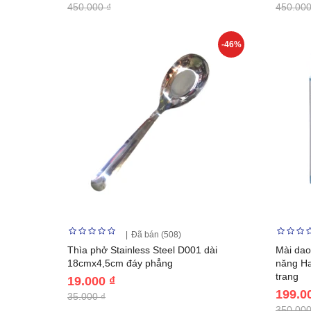
450.000 ₫
450.000
-46%
Đã bán (508)
Thìa phở Stainless Steel D001 dài
Mài dao
18cmx4,5cm đáy phẳng
năng Ha
trang
19.000 ₫
199.0
35.000 ₫
350.000