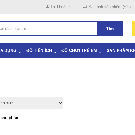
Tài khoản
So sánh sản phẩm (%s)
Tìm
IA DỤNG
ĐỒ TIỆN ÍCH
ĐỒ CHƠI TRẺ EM
SẢN PHẨM K
ả sản phẩm