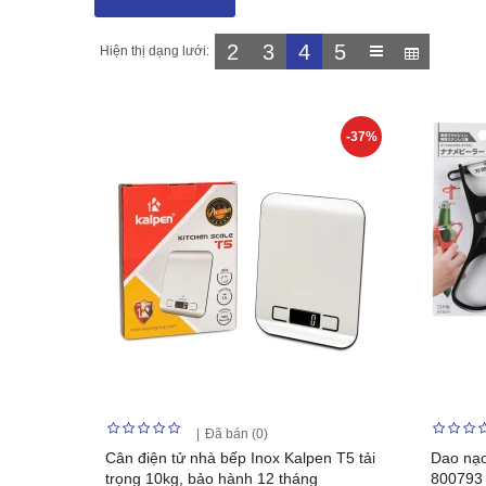
2
3
4
5
Hiện thị dạng lưới:
-37%
Đã bán (0)
Cân điện tử nhà bếp Inox Kalpen T5 tải
Dao nạo
trọng 10kg, bảo hành 12 tháng
800793 