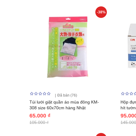
-38%
Đã bán (76)
Túi lưới giặt quần áo mùa đông KM-
Hộp đựn
308 size 60x70cm hàng Nhật
hít tườ
65.000 ₫
95.00
105.000 ₫
145.000