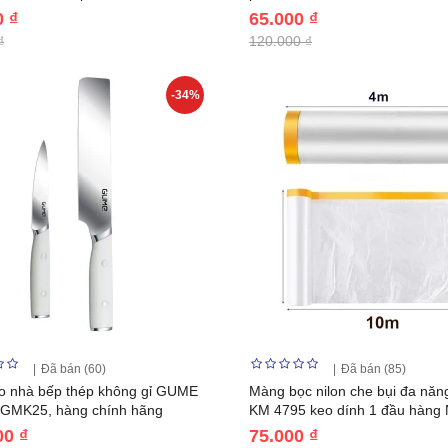
0 ₫
65.000 ₫
₫
120.000 ₫
-34%
Đã bán (60)
Đã bán (85)
o nhà bếp thép không gỉ GUME
Màng bọc nilon che bụi đa nă
GMK25, hàng chính hãng
KM 4795 keo dính 1 đầu hàng 
00 ₫
75.000 ₫