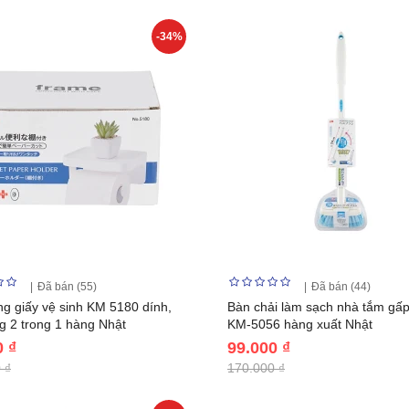
-34%
Đã bán (55)
Đã bán (44)
g giấy vệ sinh KM 5180 dính,
Bàn chải làm sạch nhà tắm gấ
ng 2 trong 1 hàng Nhật
KM-5056 hàng xuất Nhật
0 ₫
99.000 ₫
 ₫
170.000 ₫