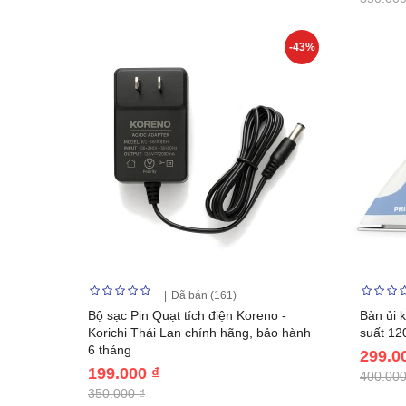
-43%
Đã bán (161)
Bộ sạc Pin Quạt tích điện Koreno -
Bàn ủi 
Korichi Thái Lan chính hãng, bảo hành
suất 12
6 tháng
299.0
199.000 ₫
400.000
350.000 ₫