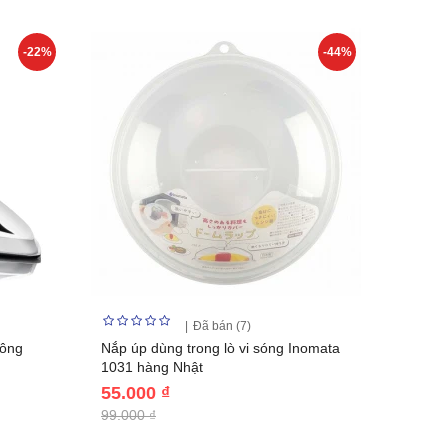
-22%
-44%
Đã bán (7)
công
Nắp úp dùng trong lò vi sóng Inomata
g
1031 hàng Nhật
55.000 ₫
99.000 ₫