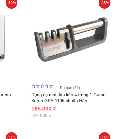
-30%
-48%
Đã bán (52)
Koreno
Dụng cụ mài dao kéo 4 trong 1 Gume
Korea GKS-1106 chuẩn Hàn
165.000 ₫
320.000 ₫
-27%
-25%