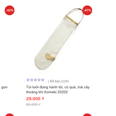
-42%
-47%
Đã bán (124)
p gọn
Túi lưới đựng hành tỏi, củ quả, trái cây
thoáng khi Komeki 20202
29.000 ₫
55.000 ₫