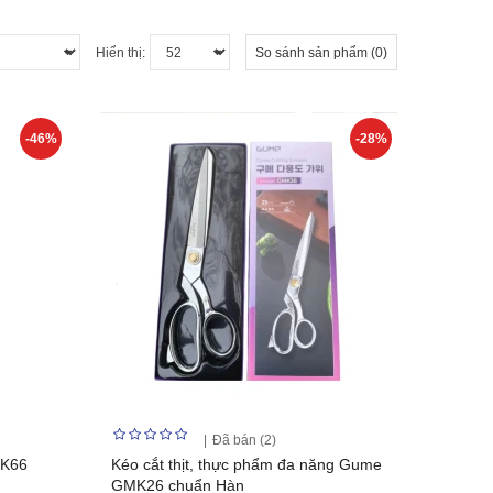
Hiển thị:
So sánh sản phẩm (0)
-46%
-28%
Đã bán (2)
SK66
Kéo cắt thịt, thực phẩm đa năng Gume
GMK26 chuẩn Hàn