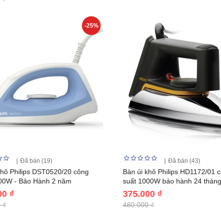
-25%
Đã bán (19)
Đã bán (43)
khô Philips DST0520/20 công
Bàn ủi khô Philips HD1172/01 
00W - Bảo Hành 2 năm
suất 1000W bảo hành 24 thán
00 ₫
375.000 ₫
 ₫
480.000 ₫