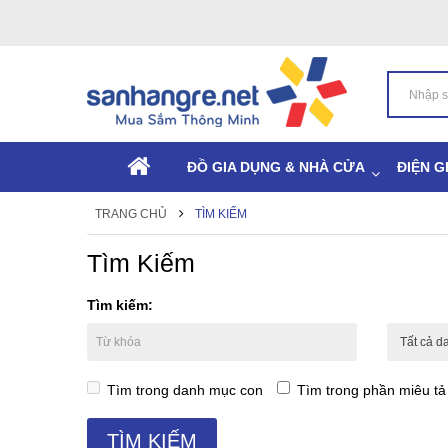
ĐỒ GIA DỤNG & NHÀ CỬA
ĐIỆN G
TRANG CHỦ
TÌM KIẾM
Tìm Kiếm
Tìm kiếm:
Tìm trong danh mục con
Tìm trong phần miêu t