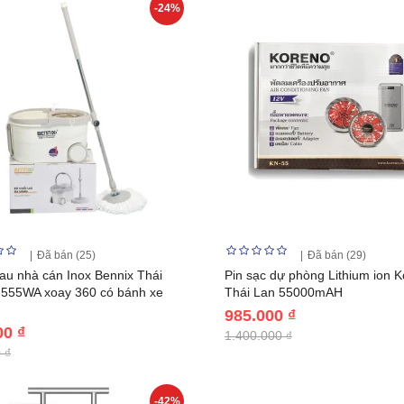
-24%
Đã bán (25)
Đã bán (29)
lau nhà cán Inox Bennix Thái
Pin sạc dự phòng Lithium ion 
555WA xoay 360 có bánh xe
Thái Lan 55000mAH
985.000 ₫
00 ₫
1.400.000 ₫
 ₫
-42%