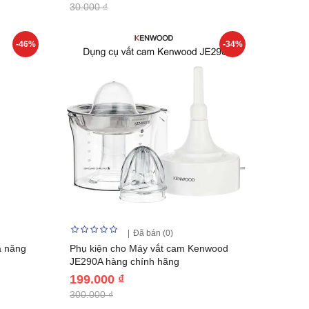
30.000 ₫
-46%
-34%
Đã bán (0)
a năng
Phụ kiện cho Máy vắt cam Kenwood
JE290A hàng chính hãng
199.000 ₫
300.000 ₫