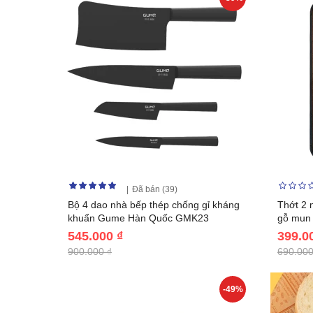
Đã bán (39)
Bộ 4 dao nhà bếp thép chống gỉ kháng
Thớt 2 
khuẩn Gume Hàn Quốc GMK23
gỗ mun
545.000 ₫
399.0
900.000 ₫
690.000
-49%