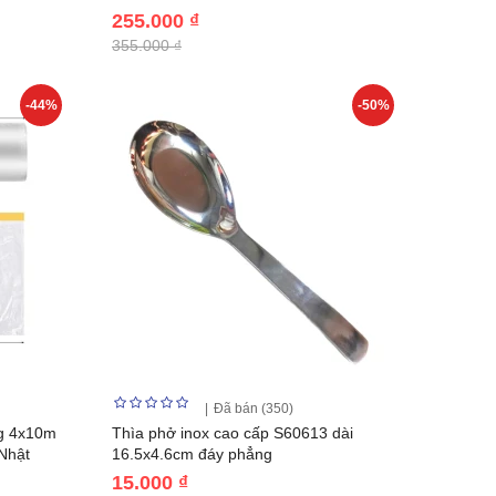
255.000 ₫
355.000 ₫
-44%
-50%
Đã bán (350)
ng 4x10m
Thìa phở inox cao cấp S60613 dài
Nhật
16.5x4.6cm đáy phẳng
15.000 ₫