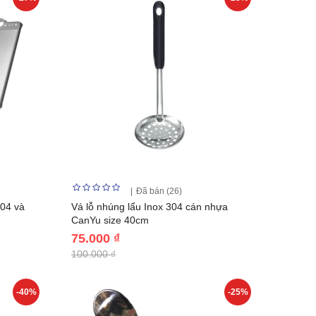
Đã bán (26)
304 và
Vá lỗ nhúng lẩu Inox 304 cán nhựa
CanYu size 40cm
75.000 ₫
100.000 ₫
-40%
-25%