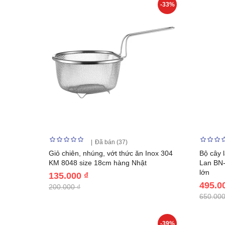
-33%
Đã bán (37)
Giỏ chiên, nhúng, vớt thức ăn Inox 304
Bộ cây 
KM 8048 size 18cm hàng Nhật
Lan BN-
lớn
135.000 ₫
495.0
200.000 ₫
650.000
-39%