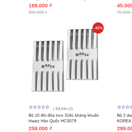
189.000 ₫
45.00
300.000 ₫
70.000 
-42%
Đã bán (2)
Bộ 10 đôi đũa inox 316L kháng khuẩn
Bộ 2 da
Haatz Hàn Quốc HCS079
KOREA 
259.000 ₫
299.0