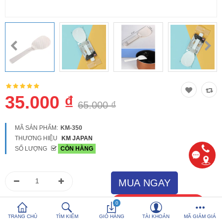
So sánh
Yêu thích (0)
Hotline:
0816 505 655
Tải App SanHangRe nhận Quà
35.000 ₫
65.000 ₫
MÃ SẢN PHẨM:
KM-350
THƯƠNG HIỆU
KM JAPAN
SỐ LƯỢNG
CÒN HÀNG
0
TRANG CHỦ
TÌM KIẾM
GIỎ HÀNG
TÀI KHOẢN
MÃ GIẢM GIÁ