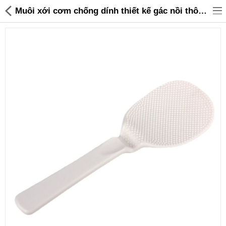
Muôi xới cơm chống dính thiết kế gác nồi thông minh KM 350 hàng xuất Nhật - 35,000 | Sanhangre
Đồ gia dụng & Nhà cửa
Điện gia dụng
Đồ tiện ích
Đồ chơi trẻ em
Sản phẩm khác
Thương hiệu
Tin tức