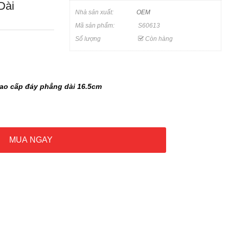
Dài
Nhà sản xuất:
OEM
Mã sản phẩm:
S60613
Số lượng
Còn hàng
cao cấp đáy phẳng dài 16.5cm