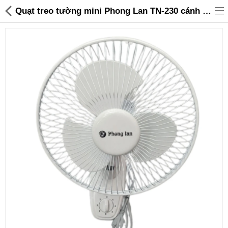
Quạt treo tường mini Phong Lan TN-230 cánh 20cm - Hàng chính hãng - 299,000 | Sanhangre
Đồ gia dụng & Nhà cửa
Điện gia dụng
Đồ tiện ích
Đồ chơi trẻ em
Sản phẩm khác
Thương hiệu
Tin tức