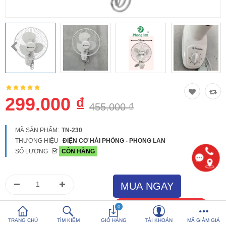
So sánh
Yêu thích (0)
Hotline:
0816 505 655
Tải App SanHangRe nhận Quà
299.000 ₫
455.000 ₫
MÃ SẢN PHẨM:
TN-230
THƯƠNG HIỆU
ĐIỆN CƠ HẢI PHÒNG - PHONG LAN
SỐ LƯỢNG
CÒN HÀNG
0
TRANG CHỦ
TÌM KIẾM
GIỎ HÀNG
TÀI KHOẢN
MÃ GIẢM GIÁ