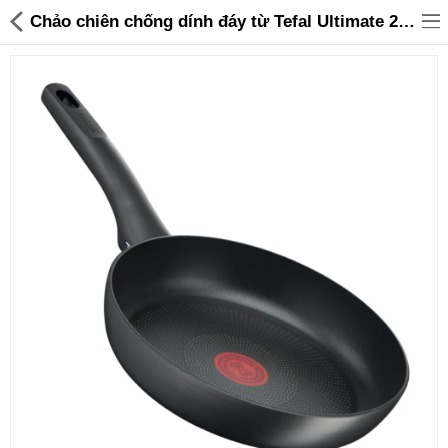
Chảo chiên chống dính đáy từ Tefal Ultimate 24cm - Made in France - 845,000 | Sanhangre
Đồ gia dụng & Nhà cửa
Điện gia dụng
Đồ tiện ích
Đồ chơi trẻ em
Sản phẩm khác
Thương hiệu
Tin tức