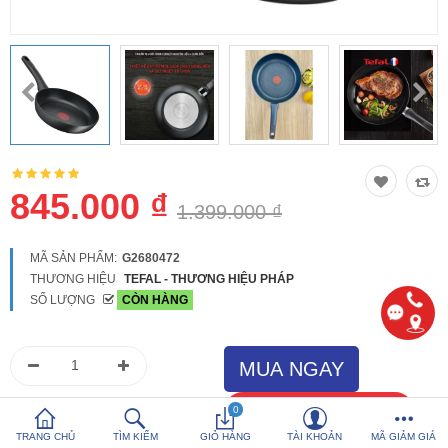
So sánh
Yêu thích (0)
Hotline:
0816 505 655
Tải App SanHangRe nhận Quà
845.000 ₫
1.399.000 ₫
MÃ SẢN PHẨM:
G2680472
THƯƠNG HIỆU
TEFAL - THƯƠNG HIỆU PHÁP
SỐ LƯỢNG
CÒN HÀNG
0
TRANG CHỦ
TÌM KIẾM
GIỎ HÀNG
TÀI KHOẢN
MÃ GIẢM GIÁ