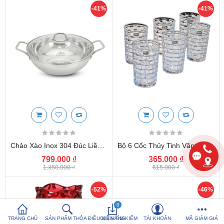
-41%
-41%
So sánh sản
Yêu thích (0)
phẩm (%s)
Hotline:
0816 505 655
Tải App SanHangRe nhận Quà
Chảo Xào Inox 304 Đúc Liền 3 Lớp Kalpen Lager 30cm, Bảo Hành 30 Năm
Bộ 6 Cốc Thủy Tinh Vân Caro 350ml Seka SKT35S6 Màu Trắng
799.000 ₫
365.000 ₫
1.350.000 ₫
615.000 ₫
-52%
-46%
0
TRANG CHỦ
SẢN PHẨM THỎA ĐIỀU KIỆN TÌM KIẾM
GIỎ HÀNG
TÀI KHOẢN
MÃ GIẢM GIÁ