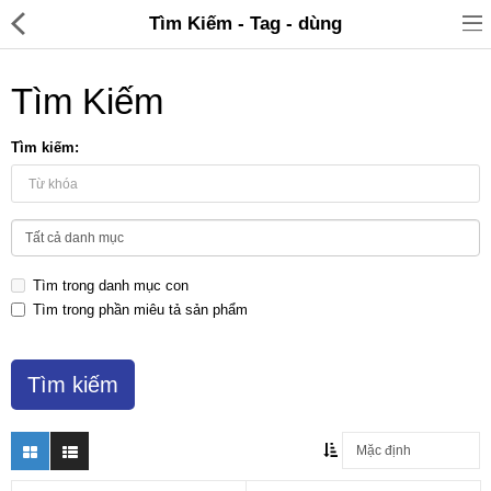
Tìm Kiếm - Tag - dùng
Tìm Kiếm
Tìm kiếm:
Đồ gia dụng & Nhà cửa
Điện gia dụng
Tìm trong danh mục con
Đồ tiện ích
Tìm trong phần miêu tả sản phẩm
Đồ chơi trẻ em
Sản phẩm khác
Thương hiệu
Tin tức