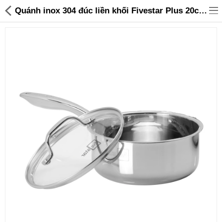
Quánh inox 304 đúc liền khối Fivestar Plus 20cm bảo hành 25 năm - 499,000 | Sanhangre
Đồ gia dụng & Nhà cửa
Điện gia dụng
Đồ tiện ích
Đồ chơi trẻ em
Sản phẩm khác
Thương hiệu
Tin tức