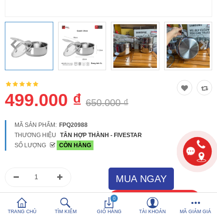
So sánh
Yêu thích (0)
Hotline:
0816 505 655
Tải App SanHangRe nhận Quà
499.000 ₫
650.000 ₫
MÃ SẢN PHẨM:
FPQ20988
THƯƠNG HIỆU
TÂN HỢP THÀNH - FIVESTAR
SỐ LƯỢNG
CÒN HÀNG
0
TRANG CHỦ
TÌM KIẾM
GIỎ HÀNG
TÀI KHOẢN
MÃ GIẢM GIÁ