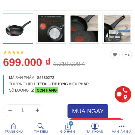
So sánh
Yêu thích (0)
Hotline:
0816 505 655
Tải App SanHangRe nhận Quà
699.000 ₫
1.319.000 ₫
MÃ SẢN PHẨM:
G2680272
THƯƠNG HIỆU
TEFAL - THƯƠNG HIỆU PHÁP
SỐ LƯỢNG
CÒN HÀNG
0
TRANG CHỦ
TÌM KIẾM
GIỎ HÀNG
TÀI KHOẢN
MÃ GIẢM GIÁ