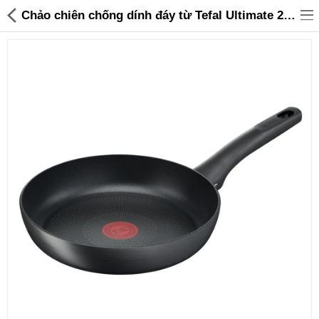
Chảo chiên chống dính đáy từ Tefal Ultimate 20cm - Made in France - 699,000 | Sanhangre
Đồ gia dụng & Nhà cửa
Điện gia dụng
Đồ tiện ích
Đồ chơi trẻ em
Sản phẩm khác
Thương hiệu
Tin tức