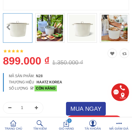
So sánh
Yêu thích (0)
Hotline:
0816 505 655
Tải App SanHangRe nhận Quà
899.000 ₫
1.350.000 ₫
MÃ SẢN PHẨM:
N28
THƯƠNG HIỆU
HAATZ KOREA
SỐ LƯỢNG
CÒN HÀNG
0
TRANG CHỦ
TÌM KIẾM
GIỎ HÀNG
TÀI KHOẢN
MÃ GIẢM GIÁ