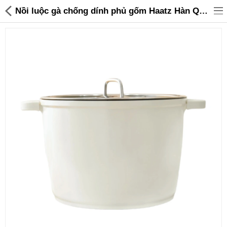
Nồi luộc gà chống dính phủ gốm Haatz Hàn Quốc dung tích 10L size 28cm - 899,000 | Sanhangre
Đồ gia dụng & Nhà cửa
Điện gia dụng
Đồ tiện ích
Đồ chơi trẻ em
Sản phẩm khác
Thương hiệu
Tin tức