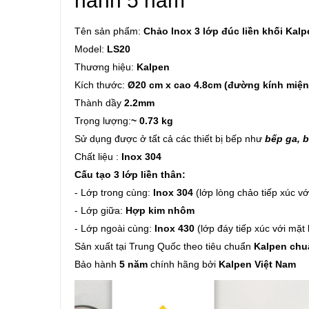
hành 5 năm
Tên sản phẩm:
Chảo Inox 3 lớp đúc liền khối Kal
Model:
LS20
Thương hiệu:
Kalpen
Kích thước:
Ø20 cm x cao 4.8cm (đường kính miện
Thành dầy
2.2mm
Trọng lượng:
~ 0.73 kg
Sử dụng được ở tất cả các thiết bị bếp như
bếp ga, 
Chất liệu :
Inox 304
Cấu tạo 3 lớp liền thân:
- Lớp trong cùng:
Inox 304
(lớp lòng chảo tiếp xúc v
- Lớp giữa:
Hợp kim nhôm
- Lớp ngoài cùng:
Inox 430
(lớp đáy tiếp xúc với mặt
Sản xuất tại Trung Quốc theo tiêu chuẩn
Kalpen chu
Bảo hành
5 năm
chính hãng bởi
Kalpen Việt Nam