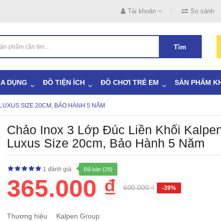
Tài khoản
So sánh
Tìm
IA DỤNG
ĐỒ TIỆN ÍCH
ĐỒ CHƠI TRẺ EM
SẢN PHẨM K
 LUXUS SIZE 20CM, BẢO HÀNH 5 NĂM
Chảo Inox 3 Lớp Đúc Liền Khối Kalpe
Luxus Size 20cm, Bảo Hành 5 Năm
1 đánh giá
Đã bán (28)
365.000 ₫
600.000 ₫
-39%
Thương hiệu
Kalpen Group