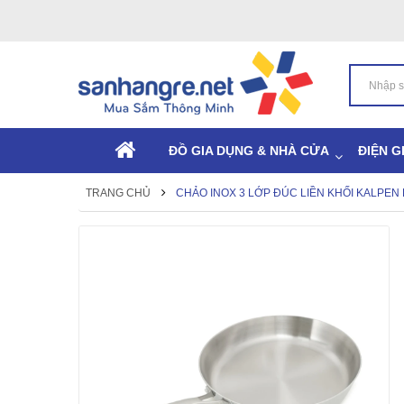
ĐỒ GIA DỤNG & NHÀ CỬA
ĐIỆN G
TRANG CHỦ
CHẢO INOX 3 LỚP ĐÚC LIỀN KHỐI KALPEN