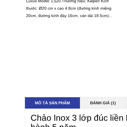
Luxus Model: LS20 Thương hiệu: Kalpen Kích
thước: Ø20 cm x cao 4.8cm (đường kính miệng
20cm, đường kính đáy 16cm, cán dài 18.5cm)...
MÔ TẢ SẢN PHẨM
ĐÁNH GIÁ (1)
Chảo Inox 3 lớp đúc liền