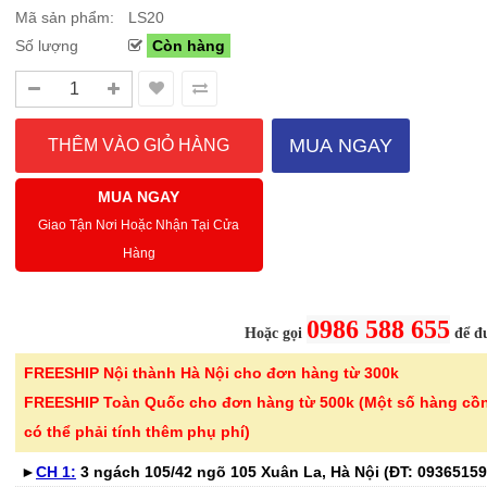
Mã sản phẩm:
LS20
Số lượng
Còn hàng
Sale Mừng Đại Lễ 30/4-01/5: CHÀO HÈ
Hướng dẫn sử dụng và cá
2026 Siêu giảm tới 40% tại Sanhangre
Máy hút bụi không dây 
Việt Nam
JET™ VS15A6031R1/SV
MUA NGAY
THÔNG BÁO CHÍNH THỨC TỪ
Để sử dụng máy hút bụi khôn
SANHANGRECăn cứ vào tình hình thời tiết
hiệu quả, bạn cần lắp ráp đúng
MUA NGAY
nắng nóng gia tăng trên toàn quốc,Că..
đầu hút và ch..
Giao Tận Nơi Hoặc Nhận Tại Cửa
Hàng
Chi tiết
0986 588 655
Hoặc gọi
để đư
FREESHIP Nội thành Hà Nội cho đơn hàng từ 300k
-46%
-40%
Bình nước thủy tinh vân
Bếp từ đơn 
FREESHIP Toàn Quốc cho đơn hàng từ 500k (Một số hàng cồ
caro Seka SKT10W..
220B công su
có thể phải tính thêm phụ phí)
299.000 ₫
689.000 ₫
►
CH 1:
3 ngách 105/42 ngõ 105 Xuân La, Hà Nội (ĐT:
550.000 ₫
1.150.000 ₫
09365159