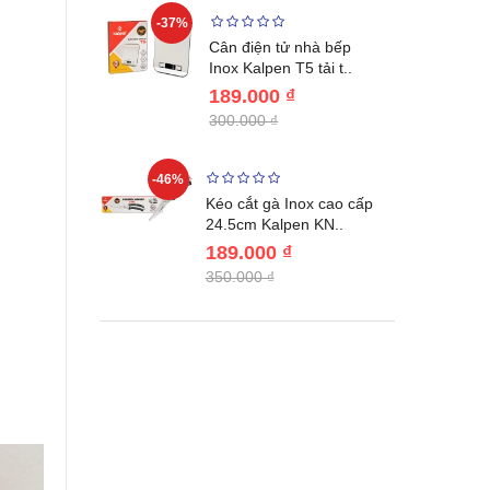
-37%
-22%
giữ nhiệt
Cân điện tử nhà bếp
benlang..
Inox Kalpen T5 tải t..
189.000 ₫
300.000 ₫
-46%
-46%
én WAI
Kéo cắt gà Inox cao cấp
Nhật Bản c..
24.5cm Kalpen KN..
189.000 ₫
350.000 ₫