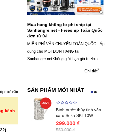
ch sạc pin
Mua hàng không lo phí ship tại
Sale Mừng Đ
SAMSUNG
Sanhangre.net - Freeship Toàn Quốc
2026 Siêu gi
đơn từ 0đ
Việt Nam
g dây Samsung
MIỄN PHÍ VẬN CHUYỂN TOÀN QUỐC - Áp
THÔNG BÁO 
 phụ kiện, chọn
dụng cho MỌI ĐƠN HÀNG tại
SANHANGRECăn 
Sanhangre.netKhông giới hạn giá trị đơn..
nắng nóng gia 
Chi tiết
Chi tiết
SẢN PHẨM MỚI NHẤT
ợc tư vấn
-46%
-40%
Lumias LK24-
Bình nước thủy tinh vân
ng kềnh
ất 20..
caro Seka SKT10W..
299.000 ₫
22
)
550.000 ₫