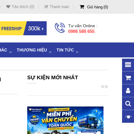
Yêu thích (0)
Thanh toán
Giỏ hàng
0
Tư vấn Online :
0986 588 655
HÁC
THƯƠNG HIỆU
TIN TỨC
n
SỰ KIỆN MỚI NHẤT
«
»