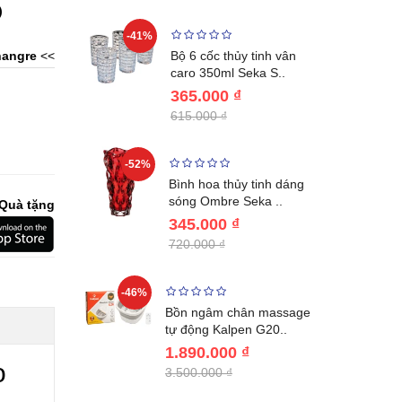
)
-41%
-32%
ng vùng cổ,
angre
<<
Bộ 6 cốc thủy tinh vân
 Nhật..
caro 350ml Seka S..
365.000 ₫
615.000 ₫
-52%
-28%
ệt Inox 304
Bình hoa thủy tinh dáng
BL221..
sóng Ombre Seka ..
Quà tặng
345.000 ₫
720.000 ₫
-46%
-32%
ước giữ
Bồn ngâm chân massage
04 Lebenl..
tự động Kalpen G20..
1.890.000 ₫
o
3.500.000 ₫