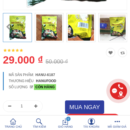
So sánh
Yêu thích (0)
Hotline:
0816 505 655
Tải App SanHangRe nhận Quà
29.000 ₫
50.000 ₫
MÃ SẢN PHẨM:
HANU-6187
THƯƠNG HIỆU
HANUFOOD
SỐ LƯỢNG
CÒN HÀNG
0
TRANG CHỦ
TÌM KIẾM
GIỎ HÀNG
TÀI KHOẢN
MÃ GIẢM GIÁ