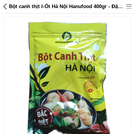
Bột canh thịt I-Ốt Hà Nội Hanufood 400gr - Đặc biệt - 29,000 | Sanhangre
Đồ gia dụng & Nhà cửa
Điện gia dụng
Đồ tiện ích
Đồ chơi trẻ em
Sản phẩm khác
Thương hiệu
Tin tức