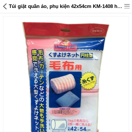
Túi giặt quần áo, phụ kiện 42x54cm KM-1408 hàng Nhật - 45,000 | Sanhangre
Đồ gia dụng & Nhà cửa
Điện gia dụng
Đồ tiện ích
Đồ chơi trẻ em
Sản phẩm khác
Thương hiệu
Tin tức