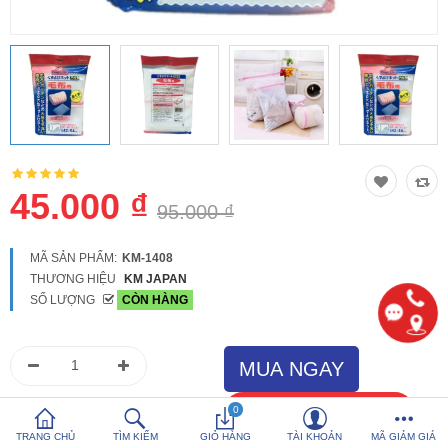
So sánh
Yêu thích (0)
Hotline:
0816 505 655
Tải App SanHangRe nhận Quà
45.000 ₫
95.000 ₫
MÃ SẢN PHẨM:
KM-1408
THƯƠNG HIỆU
KM JAPAN
SỐ LƯỢNG
CÒN HÀNG
0
TRANG CHỦ
TÌM KIẾM
GIỎ HÀNG
TÀI KHOẢN
MÃ GIẢM GIÁ