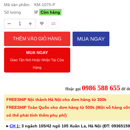
Mã sản phẩm:
KM-1070-P
Số lượng
Còn hàng
Sale Mừng Đại Lễ 30/4-01/5: CHÀO HÈ
Hướng dẫn sử dụng và cá
2026 Siêu giảm tới 40% tại Sanhangre
Máy hút bụi không dây 
Việt Nam
JET™ VS15A6031R1/SV
MUA NGAY
THÔNG BÁO CHÍNH THỨC TỪ
Để sử dụng máy hút bụi khôn
SANHANGRECăn cứ vào tình hình thời tiết
hiệu quả, bạn cần lắp ráp đúng
MUA NGAY
nắng nóng gia tăng trên toàn quốc,Că..
đầu hút và ch..
Giao Tận Nơi Hoặc Nhận Tại Cửa
Hàng
Chi tiết
0986 588 655
Hoặc gọi
để đư
FREESHIP Nội thành Hà Nội cho đơn hàng từ 300k
-46%
-40%
Bình nước thủy tinh vân
Bếp từ đơn 
FREESHIP Toàn Quốc cho đơn hàng từ 500k (Một số hàng cồ
caro Seka SKT10W..
220B công su
có thể phải tính thêm phụ phí)
299.000 ₫
689.000 ₫
►
CH 1:
3 ngách 105/42 ngõ 105 Xuân La, Hà Nội (ĐT:
550.000 ₫
1.150.000 ₫
09365159