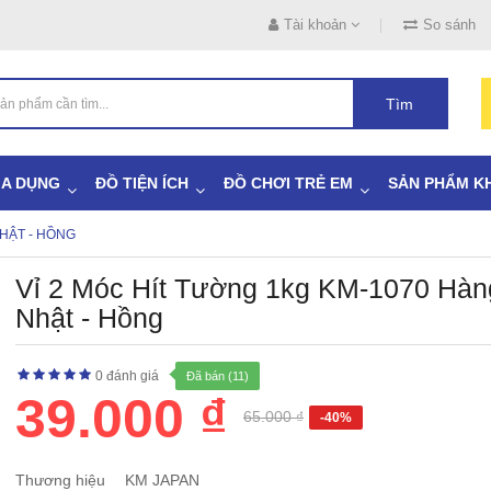
Tài khoản
So sánh
Tìm
IA DỤNG
ĐỒ TIỆN ÍCH
ĐỒ CHƠI TRẺ EM
SẢN PHẨM K
NHẬT - HỒNG
Vỉ 2 Móc Hít Tường 1kg KM-1070 Hàn
Nhật - Hồng
0 đánh giá
Đã bán (11)
39.000 ₫
65.000 ₫
-40%
Thương hiệu
KM JAPAN