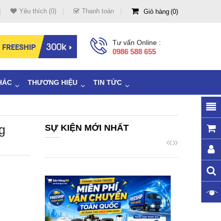
Yêu thích (0)
Thanh toán
Giỏ hàng
0
Tư vấn Online :
0986 588 655
HÁC
THƯƠNG HIỆU
TIN TỨC
g
SỰ KIỆN MỚI NHẤT
«
»