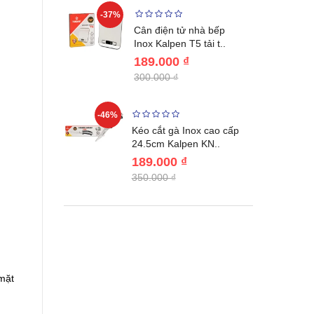
-37%
-22%
giữ nhiệt
Cân điện tử nhà bếp
benlang..
Inox Kalpen T5 tải t..
189.000 ₫
300.000 ₫
-46%
-46%
én WAI
Kéo cắt gà Inox cao cấp
Nhật Bản c..
24.5cm Kalpen KN..
189.000 ₫
350.000 ₫
mặt