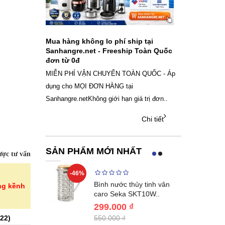
ch sạc pin
Mua hàng không lo phí ship tại
Sale Mừng Đ
SAMSUNG
Sanhangre.net - Freeship Toàn Quốc
2026 Siêu gi
đơn từ 0đ
Việt Nam
g dây Samsung
MIỄN PHÍ VẬN CHUYỂN TOÀN QUỐC - Áp
THÔNG BÁO 
 phụ kiện, chọn
dụng cho MỌI ĐƠN HÀNG tại
SANHANGRECăn 
Sanhangre.netKhông giới hạn giá trị đơn..
nắng nóng gia 
Chi tiết
Chi tiết
SẢN PHẨM MỚI NHẤT
ợc tư vấn
-46%
-40%
Lumias LK24-
Bình nước thủy tinh vân
ng kềnh
ất 20..
caro Seka SKT10W..
299.000 ₫
22
)
550.000 ₫