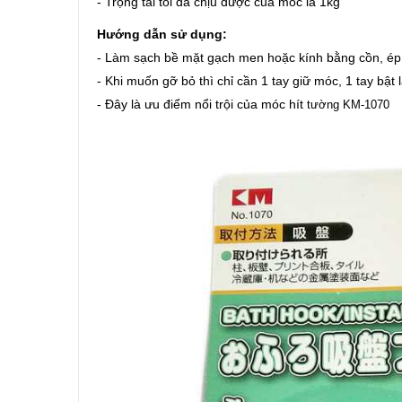
- Trọng tải tối đa chịu được của móc là 1kg
Hướng dẫn sử dụng:
- Làm sạch bề mặt gạch men hoặc kính bằng cồn, ép p
- Khi muốn gỡ bỏ thì chỉ cần 1 tay giữ móc, 1 tay bật 
- Đây là ưu điểm nổi trội của móc hít
tường KM-1070