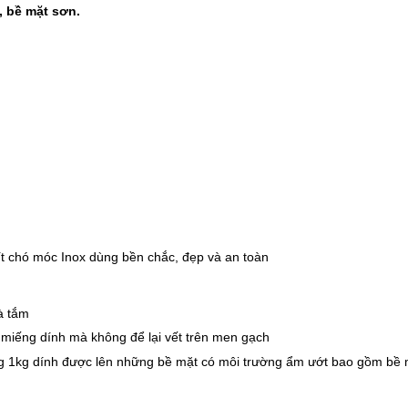
, bề mặt sơn.
-37%
-22%
Cân điện tử nhà bếp
Bình ủ cháo 
Inox Kalpen T5 tải t..
Inox 304 Le
189.000 ₫
329.000 ₫
300.000 ₫
420.000 ₫
-46%
-46%
Kéo cắt gà Inox cao cấp
Nước rửa ch
24.5cm Kalpen KN..
Rookie-V 2L 
189.000 ₫
105.000 ₫
350.000 ₫
195.000 ₫
t chó móc Inox dùng bền chắc, đẹp và an toàn
à tắm
miếng dính mà không để lại vết trên men gạch
ng 1kg dính được lên những bề mặt có môi trường ẩm ướt bao gồm bề 