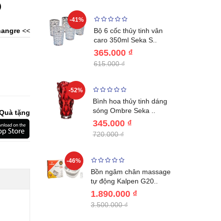
)
-41%
-32%
ng vùng cổ,
angre
<<
Bộ 6 cốc thủy tinh vân
 Nhật..
caro 350ml Seka S..
365.000 ₫
615.000 ₫
-52%
-28%
ệt Inox 304
Bình hoa thủy tinh dáng
BL221..
sóng Ombre Seka ..
Quà tặng
345.000 ₫
720.000 ₫
-46%
-32%
ước giữ
Bồn ngâm chân massage
04 Lebenl..
tự động Kalpen G20..
1.890.000 ₫
3.500.000 ₫