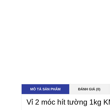
MÔ TẢ SẢN PHẨM
ĐÁNH GIÁ (0)
Vỉ 2 móc hít tường 1kg 