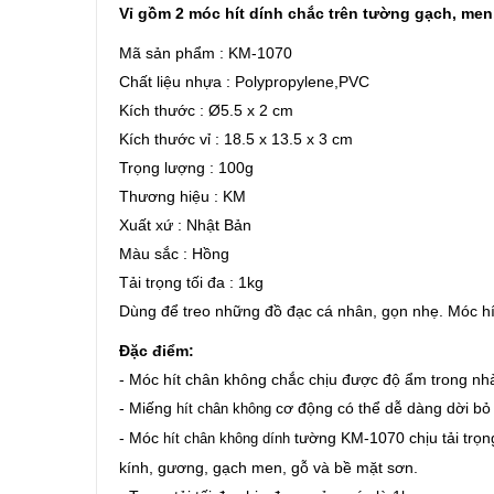
Vỉ gồm 2 móc hít dính chắc trên tường gạch, men
Mã sản phẩm : KM-1070
Chất liệu nhựa : Polypropylene,PVC
Kích thước : Ø5.5 x 2 cm
Kích thước vỉ : 18.5 x 13.5 x 3 cm
Trọng lượng : 100g
Thương hiệu :
KM
Xuất xứ : Nhật Bản
Màu sắc : Hồng
Tải trọng tối đa : 1kg
Dùng để treo những đồ đạc cá nhân, gọn nhẹ. Móc hí
Đặc điểm:
- Móc hít chân không chắc chịu được độ ẩm trong nh
- Miếng
cơ động có thể dễ dàng dời bỏ 
hít chân không
-
Móc
tường
KM-1070 chịu tải trọ
hít chân không dính
kính, gương, gạch men, gỗ và bề mặt sơn.