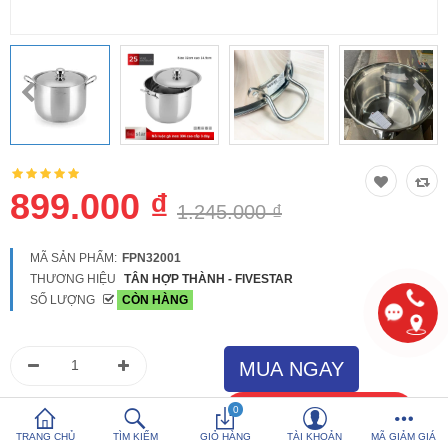
So sánh
Yêu thích (0)
Hotline:
0816 505 655
Tải App SanHangRe nhận Quà
899.000 ₫
1.245.000 ₫
MÃ SẢN PHẨM:
FPN32001
THƯƠNG HIỆU
TÂN HỢP THÀNH - FIVESTAR
SỐ LƯỢNG
CÒN HÀNG
0
TRANG CHỦ
TÌM KIẾM
GIỎ HÀNG
TÀI KHOẢN
MÃ GIẢM GIÁ