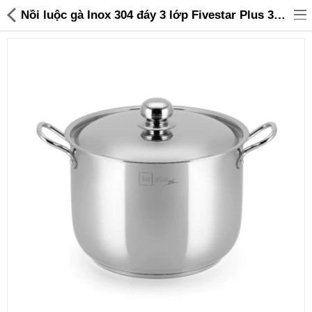
Nồi luộc gà Inox 304 đáy 3 lớp Fivestar Plus 32cm, dung tích 18L thành cao 24.5cm - 899,000 | Sanhangre
Đồ gia dụng & Nhà cửa
Điện gia dụng
Đồ tiện ích
Đồ chơi trẻ em
Sản phẩm khác
Thương hiệu
Tin tức