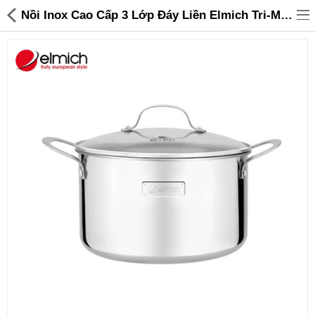
Nồi Inox Cao Cấp 3 Lớp Đáy Liền Elmich Tri-Max 24cm EL3734 chính hãng - 855,000 | Sanhangre
Đồ gia dụng & Nhà cửa
Điện gia dụng
Đồ tiện ích
Đồ chơi trẻ em
Sản phẩm khác
Thương hiệu
Tin tức