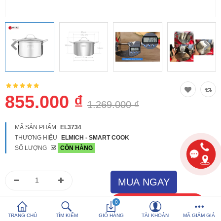
So sánh
Yêu thích (0)
Hotline:
0816 505 655
Tải App SanHangRe nhận Quà
855.000 ₫
1.269.000 ₫
MÃ SẢN PHẨM:
EL3734
THƯƠNG HIỆU
ELMICH - SMART COOK
SỐ LƯỢNG
CÒN HÀNG
0
TRANG CHỦ
TÌM KIẾM
GIỎ HÀNG
TÀI KHOẢN
MÃ GIẢM GIÁ