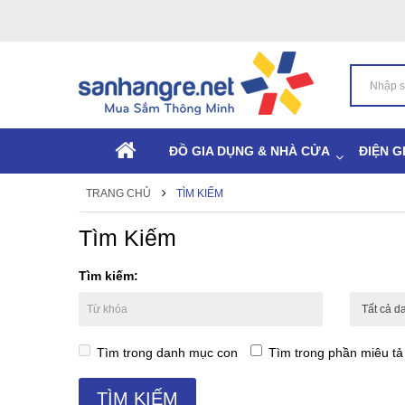
ĐỒ GIA DỤNG & NHÀ CỬA
ĐIỆN G
TRANG CHỦ
TÌM KIẾM
Tìm Kiếm
Tìm kiếm:
Tìm trong danh mục con
Tìm trong phần miêu t