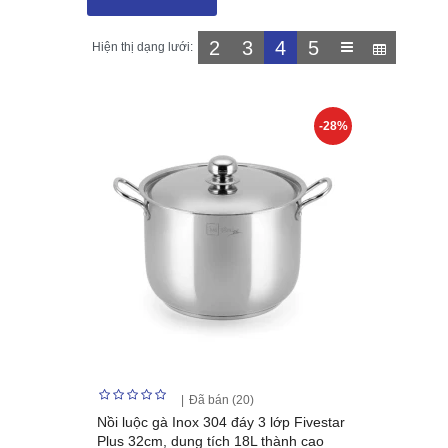
2
3
4
5
Hiện thị dạng lưới:
-28%
Đã bán (20)
Nồi luộc gà Inox 304 đáy 3 lớp Fivestar
Plus 32cm, dung tích 18L thành cao