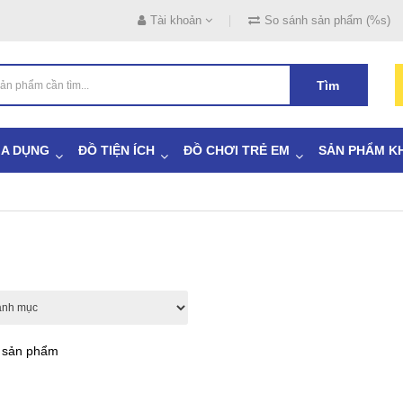
Tài khoản
So sánh sản phẩm (%s)
Tìm
IA DỤNG
ĐỒ TIỆN ÍCH
ĐỒ CHƠI TRẺ EM
SẢN PHẨM K
ả sản phẩm