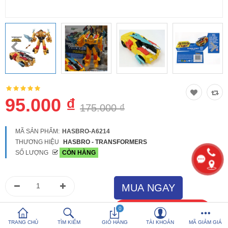
So sánh
Yêu thích (0)
Hotline:
0816 505 655
Tải App SanHangRe nhận Quà
95.000 ₫
175.000 ₫
MÃ SẢN PHẨM:
HASBRO-A6214
THƯƠNG HIỆU
HASBRO - TRANSFORMERS
SỐ LƯỢNG
CÒN HÀNG
0
TRANG CHỦ
TÌM KIẾM
GIỎ HÀNG
TÀI KHOẢN
MÃ GIẢM GIÁ