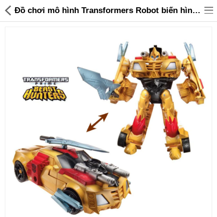
Đồ chơi mô hình Transformers Robot biến hình Beast Hunters Bumblebee (Box) - 95,000 | Sanhangre
Đồ gia dụng & Nhà cửa
Điện gia dụng
Đồ tiện ích
Đồ chơi trẻ em
Sản phẩm khác
Thương hiệu
Tin tức