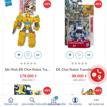
-40%
-46%
So sánh sản
Yêu thích (0)
phẩm (%s)
Hotline:
0816 505 655
Tải App SanHangRe nhận Quà
Mô Hình Đồ Chơi Robot Transformers Dòng Cybertron 6 Inch Cử Động Chân Tay - Bumblebee
Đồ Chơi Robot Transformers Age Of Extinction Mini - Optimus Prime (Box)
179.000 ₫
99.000 ₫
300.000 ₫
185.000 ₫
-46%
-46%
0
TRANG CHỦ
SẢN PHẨM THỎA ĐIỀU KIỆN TÌM KIẾM
GIỎ HÀNG
TÀI KHOẢN
MÃ GIẢM GIÁ