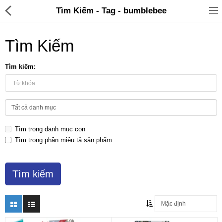
Tìm Kiếm - Tag - bumblebee
Tìm Kiếm
Tìm kiếm:
Đồ gia dụng & Nhà cửa
Điện gia dụng
Tìm trong danh mục con
Đồ tiện ích
Tìm trong phần miêu tả sản phẩm
Đồ chơi trẻ em
Sản phẩm khác
Thương hiệu
Tin tức