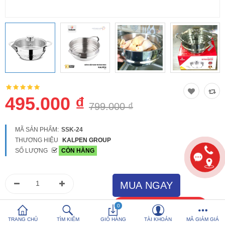
So sánh
Yêu thích (0)
Hotline:
0816 505 655
Tải App SanHangRe nhận Quà
495.000 ₫
799.000 ₫
MÃ SẢN PHẨM:
SSK-24
THƯƠNG HIỆU
KALPEN GROUP
SỐ LƯỢNG
CÒN HÀNG
0
TRANG CHỦ
TÌM KIẾM
GIỎ HÀNG
TÀI KHOẢN
MÃ GIẢM GIÁ