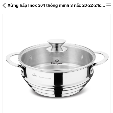
Xửng hấp Inox 304 thông minh 3 nấc 20-22-24cm Kalpen SSK-24 kèm vung kính - 495,000 | Sanhangre
Đồ gia dụng & Nhà cửa
Điện gia dụng
Đồ tiện ích
Đồ chơi trẻ em
Sản phẩm khác
Thương hiệu
Tin tức