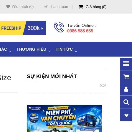
Yêu thích (0)
Thanh toán
Giỏ hàng
0
Tư vấn Online :
0986 588 655
HÁC
THƯƠNG HIỆU
TIN TỨC
Size
SỰ KIỆN MỚI NHẤT
«
»