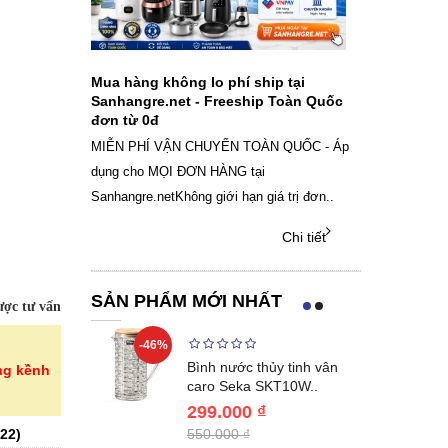
ch sạc pin
Mua hàng không lo phí ship tại
Sale Mừng Đ
SAMSUNG
Sanhangre.net - Freeship Toàn Quốc
2026 Siêu gi
đơn từ 0đ
Việt Nam
g dây Samsung
MIỄN PHÍ VẬN CHUYỂN TOÀN QUỐC - Áp
THÔNG BÁO 
 phụ kiện, chọn
dụng cho MỌI ĐƠN HÀNG tại
SANHANGRECăn 
Sanhangre.netKhông giới hạn giá trị đơn..
nắng nóng gia 
Chi tiết
Chi tiết
SẢN PHẨM MỚI NHẤT
ợc tư vấn
-46%
-40%
Lumias LK24-
Bình nước thủy tinh vân
ng kềnh
ất 20..
caro Seka SKT10W..
299.000 ₫
22
)
550.000 ₫