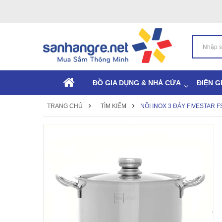
ĐỒ GIA DỤNG & NHÀ CỬA
ĐIỆN G
TRANG CHỦ
TÌM KIẾM
NỒI INOX 3 ĐÁY FIVESTAR 