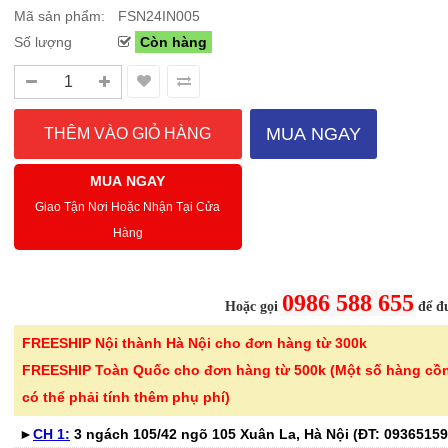
Mã sản phẩm:
FSN24IN005
Số lượng
Còn hàng
Sale Mừng Đại Lễ 30/4-01/5: CHÀO HÈ
Hướng dẫn sử dụng và cá
2026 Siêu giảm tới 40% tại Sanhangre
Máy hút bụi không dây 
Việt Nam
JET™ VS15A6031R1/SV
MUA NGAY
THÔNG BÁO CHÍNH THỨC TỪ
Để sử dụng máy hút bụi khôn
SANHANGRECăn cứ vào tình hình thời tiết
hiệu quả, bạn cần lắp ráp đúng
MUA NGAY
nắng nóng gia tăng trên toàn quốc,Că..
đầu hút và ch..
Giao Tận Nơi Hoặc Nhận Tại Cửa
Hàng
Chi tiết
0986 588 655
Hoặc gọi
để đư
FREESHIP Nội thành Hà Nội cho đơn hàng từ 300k
-46%
-40%
Bình nước thủy tinh vân
Bếp từ đơn 
FREESHIP Toàn Quốc cho đơn hàng từ 500k (Một số hàng cồ
caro Seka SKT10W..
220B công su
có thể phải tính thêm phụ phí)
299.000 ₫
689.000 ₫
►
CH 1:
3 ngách 105/42 ngõ 105 Xuân La, Hà Nội (ĐT:
550.000 ₫
1.150.000 ₫
09365159