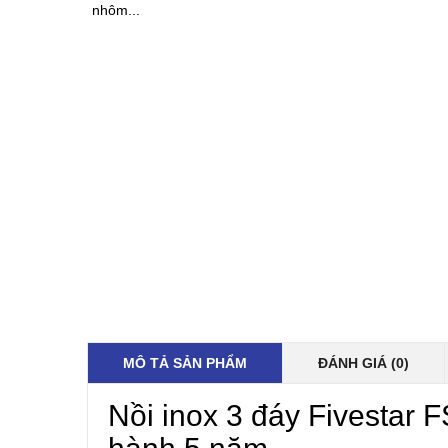
nhôm...
MÔ TẢ SẢN PHẨM
ĐÁNH GIÁ (0)
Nồi inox 3 đáy Fivestar