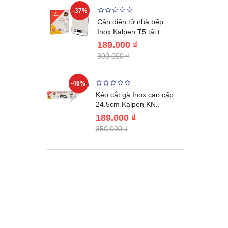
-37%
-22%
giữ nhiệt
Cân điện tử nhà bếp
benlang..
Inox Kalpen T5 tải t..
189.000 ₫
300.000 ₫
-46%
-46%
én WAI
Kéo cắt gà Inox cao cấp
Nhật Bản c..
24.5cm Kalpen KN..
189.000 ₫
350.000 ₫