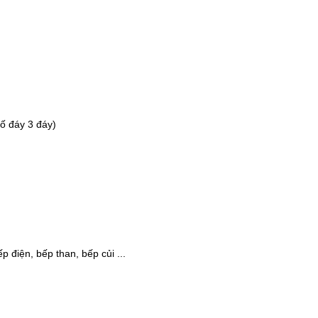
-37%
-22%
Cân điện tử nhà bếp
Bình ủ cháo 
Inox Kalpen T5 tải t..
Inox 304 Le
189.000 ₫
329.000 ₫
300.000 ₫
420.000 ₫
-46%
-46%
Số đáy 3 đáy)
Kéo cắt gà Inox cao cấp
Nước rửa ch
24.5cm Kalpen KN..
Rookie-V 2L 
189.000 ₫
105.000 ₫
350.000 ₫
195.000 ₫
 điện, bếp than, bếp củi ...