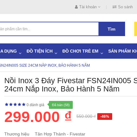
Tài khoản
So sánh
Tìm
IA DỤNG
ĐỒ TIỆN ÍCH
ĐỒ CHƠI TRẺ EM
SẢN PHẨM K
FSN24IN005 SIZE 24CM NẮP INOX, BẢO HÀNH 5 NĂM
Nồi Inox 3 Đáy Fivestar FSN24IN005 
24cm Nắp Inox, Bảo Hành 5 Năm
0 đánh giá
Đã bán (58)
299.000 ₫
550.000 ₫
-46%
Thương hiệu
Tân Hợp Thành - Fivestar