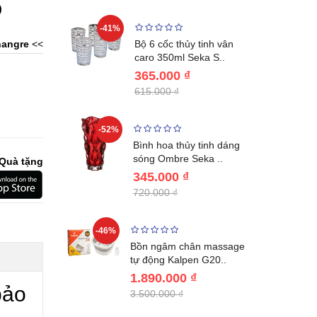
)
-41%
-32%
ng vùng cổ,
angre
<<
Bộ 6 cốc thủy tinh vân
 Nhật..
caro 350ml Seka S..
365.000 ₫
615.000 ₫
-52%
-28%
ệt Inox 304
Bình hoa thủy tinh dáng
BL221..
sóng Ombre Seka ..
Quà tặng
345.000 ₫
720.000 ₫
-46%
-32%
ước giữ
Bồn ngâm chân massage
04 Lebenl..
tự động Kalpen G20..
1.890.000 ₫
bảo
3.500.000 ₫