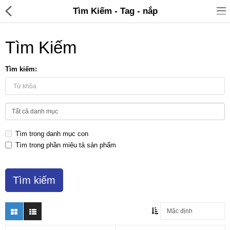
Tìm Kiếm - Tag - nắp
Tìm Kiếm
Tìm kiếm:
Đồ gia dụng & Nhà cửa
Điện gia dụng
Tìm trong danh mục con
Đồ tiện ích
Tìm trong phần miêu tả sản phẩm
Đồ chơi trẻ em
Sản phẩm khác
Thương hiệu
Tin tức