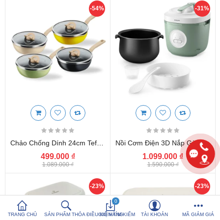
-54%
-31%
So sánh sản
Yêu thích (0)
phẩm (%s)
Hotline:
0816 505 655
Tải App SanHangRe nhận Quà
Chảo Chống Dính 24cm Tefal One Pick Pot Pan G1668795 Đáy Từ Có Nắp
Nồi Cơm Điện 3D Nắp Gài Philips 1.8 Lít HD3212/32 Chuẩn EU
499.000 ₫
1.099.000 ₫
1.089.000 ₫
1.590.000 ₫
-23%
-23%
0
TRANG CHỦ
SẢN PHẨM THỎA ĐIỀU KIỆN TÌM KIẾM
GIỎ HÀNG
TÀI KHOẢN
MÃ GIẢM GIÁ