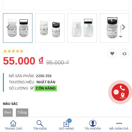
So sánh
Yêu thích (0)
Hotline:
0816 505 655
Tải App SanHangRe nhận Quà
55.000 ₫
95.000 ₫
MÃ SẢN PHẨM:
2206-358
THƯƠNG HIỆU
NHẬT BẢN
SỐ LƯỢNG
CÒN HÀNG
MÀU SẮC
Đen
Trắng
0
TRANG CHỦ
TÌM KIẾM
GIỎ HÀNG
TÀI KHOẢN
MÃ GIẢM GIÁ