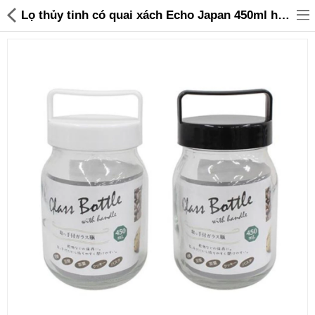
Lọ thủy tinh có quai xách Echo Japan 450ml hàng Nhật Bản - 55,000 | Sanhangre
Đồ gia dụng & Nhà cửa
Điện gia dụng
Đồ tiện ích
Đồ chơi trẻ em
Sản phẩm khác
Thương hiệu
Tin tức