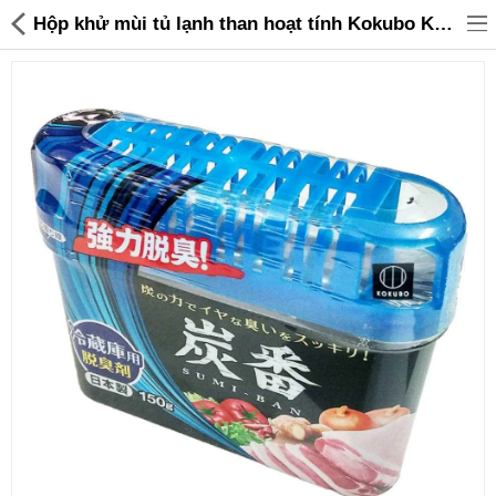
Hộp khử mùi tủ lạnh than hoạt tính Kokubo KK-1987 hàng Nhật - 45,000 | Sanhangre
Đồ gia dụng & Nhà cửa
Điện gia dụng
Đồ tiện ích
Đồ chơi trẻ em
Sản phẩm khác
Thương hiệu
Tin tức