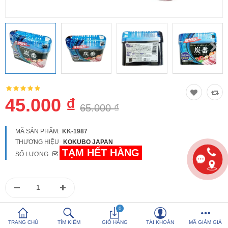
So sánh
Yêu thích (0)
Hotline:
0816 505 655
Tải App SanHangRe nhận Quà
45.000 ₫
65.000 ₫
MÃ SẢN PHẨM:
KK-1987
THƯƠNG HIỆU
KOKUBO JAPAN
TẠM HẾT HÀNG
SỐ LƯỢNG
0986 588 655
0
Hoặc gọi
để được tư vấn
TRANG CHỦ
TÌM KIẾM
GIỎ HÀNG
TÀI KHOẢN
MÃ GIẢM GIÁ