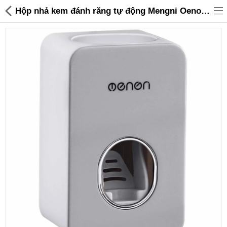
Hộp nhả kem đánh răng tự động Mengni Oenon dính tường - 95,000 | Sanhangre
Đồ gia dụng & Nhà cửa
Điện gia dụng
Đồ tiện ích
Đồ chơi trẻ em
Sản phẩm khác
Thương hiệu
Tin tức