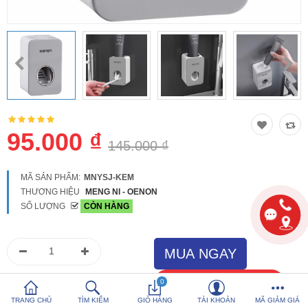
So sánh
Yêu thích (0)
Hotline:
0816 505 655
Tải App SanHangRe nhận Quà
95.000 ₫
145.000 ₫
MÃ SẢN PHẨM:
MNYSJ-KEM
THƯƠNG HIỆU
MENG NI - OENON
SỐ LƯỢNG
CÒN HÀNG
0
TRANG CHỦ
TÌM KIẾM
GIỎ HÀNG
TÀI KHOẢN
MÃ GIẢM GIÁ