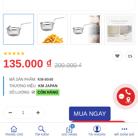
So sánh
Yêu thích (0)
Hotline:
0816 505 655
Tải App SanHangRe nhận Quà
135.000 ₫
200.000 ₫
MÃ SẢN PHẨM:
KM-8048
THƯƠNG HIỆU
KM JAPAN
SỐ LƯỢNG
CÒN HÀNG
0
TRANG CHỦ
TÌM KIẾM
GIỎ HÀNG
TÀI KHOẢN
MÃ GIẢM GIÁ