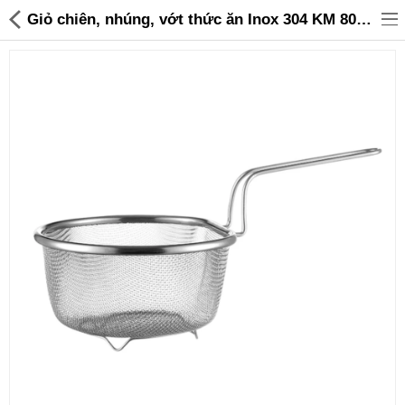
Giỏ chiên, nhúng, vớt thức ăn Inox 304 KM 8048 size 18cm hàng Nhật - 135,000 | Sanhangre
Đồ gia dụng & Nhà cửa
Điện gia dụng
Đồ tiện ích
Đồ chơi trẻ em
Sản phẩm khác
Thương hiệu
Tin tức