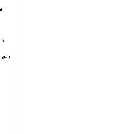
nấu
nh
 gian