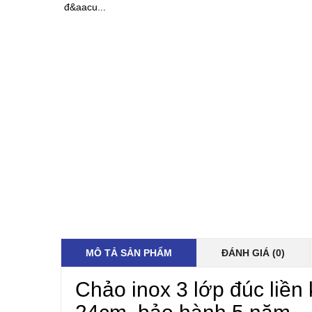
đ&aacu...
MÔ TẢ SẢN PHẨM
ĐÁNH GIÁ (0)
Chảo inox 3 lớp đúc liền