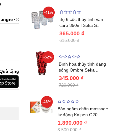
)
-41%
-32%
ng vùng cổ,
angre
<<
Bộ 6 cốc thủy tinh vân
 Nhật..
caro 350ml Seka S..
365.000 ₫
615.000 ₫
-52%
-28%
ệt Inox 304
Bình hoa thủy tinh dáng
BL221..
sóng Ombre Seka ..
Quà tặng
345.000 ₫
720.000 ₫
-46%
-32%
ước giữ
Bồn ngâm chân massage
04 Lebenl..
tự động Kalpen G20..
1.890.000 ₫
3.500.000 ₫