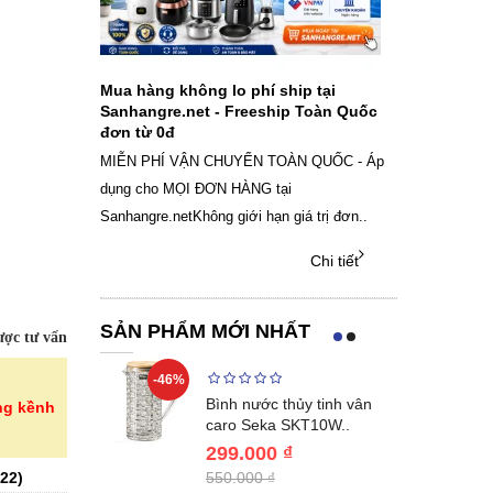
ch sạc pin
Mua hàng không lo phí ship tại
Sale Mừng Đ
SAMSUNG
Sanhangre.net - Freeship Toàn Quốc
2026 Siêu gi
đơn từ 0đ
Việt Nam
g dây Samsung
MIỄN PHÍ VẬN CHUYỂN TOÀN QUỐC - Áp
THÔNG BÁO 
 phụ kiện, chọn
dụng cho MỌI ĐƠN HÀNG tại
SANHANGRECăn 
Sanhangre.netKhông giới hạn giá trị đơn..
nắng nóng gia 
Chi tiết
Chi tiết
SẢN PHẨM MỚI NHẤT
ợc tư vấn
-46%
-40%
Lumias LK24-
Bình nước thủy tinh vân
ng kềnh
ất 20..
caro Seka SKT10W..
299.000 ₫
22
)
550.000 ₫