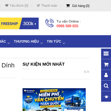
Yêu thích (0)
Thanh toán
Giỏ hàng
0
Tư vấn Online :
0986 588 655
HÁC
THƯƠNG HIỆU
TIN TỨC
 Dính
SỰ KIỆN MỚI NHẤT
«
»