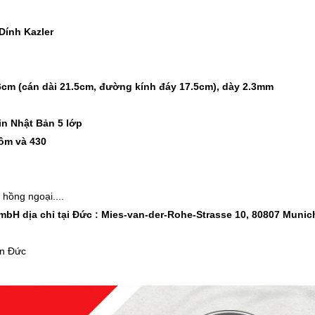
-37%
-22%
Cân điện tử nhà bếp
Bình ủ cháo 
Dính Kazler
Inox Kalpen T5 tải t..
Inox 304 Le
189.000 ₫
329.000 ₫
300.000 ₫
420.000 ₫
cm (cán dài 21.5cm, đường kính đáy 17.5cm), dày 2.3mm
-46%
-46%
in Nhật Bản 5 lớp
Kéo cắt gà Inox cao cấp
Nước rửa ch
hôm và 430
24.5cm Kalpen KN..
Rookie-V 2L 
189.000 ₫
105.000 ₫
350.000 ₫
195.000 ₫
p hồng ngoại....
bH dịa chỉ tại Đức : Mies-van-der-Rohe-Strasse 10, 80807 Munic
ẩn Đức