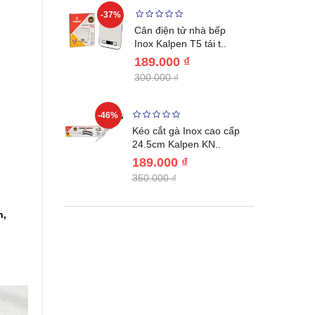
-37%
-22%
giữ nhiệt
Cân điện tử nhà bếp
benlang..
Inox Kalpen T5 tải t..
189.000 ₫
300.000 ₫
-46%
-46%
én WAI
Kéo cắt gà Inox cao cấp
Nhật Bản c..
24.5cm Kalpen KN..
189.000 ₫
350.000 ₫
h,