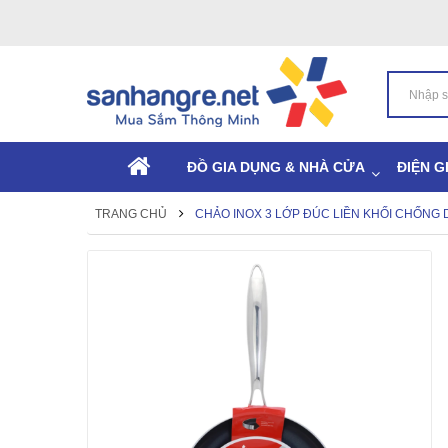
ĐỒ GIA DỤNG & NHÀ CỬA
ĐIỆN G
TRANG CHỦ
CHẢO INOX 3 LỚP ĐÚC LIỀN KHỐI CHỐNG 