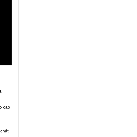
t,
ọ cao
“chất