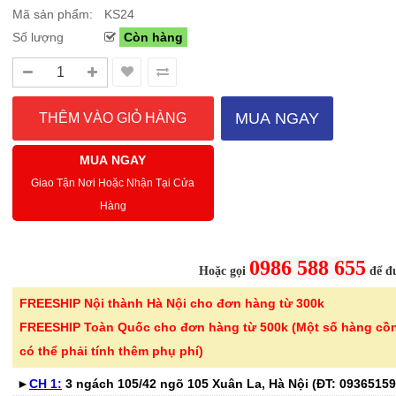
Mã sản phẩm:
KS24
Số lượng
Còn hàng
Sale Mừng Đại Lễ 30/4-01/5: CHÀO HÈ
Hướng dẫn sử dụng và cá
2026 Siêu giảm tới 40% tại Sanhangre
Máy hút bụi không dây 
Việt Nam
JET™ VS15A6031R1/SV
MUA NGAY
THÔNG BÁO CHÍNH THỨC TỪ
Để sử dụng máy hút bụi khôn
SANHANGRECăn cứ vào tình hình thời tiết
hiệu quả, bạn cần lắp ráp đúng
MUA NGAY
nắng nóng gia tăng trên toàn quốc,Că..
đầu hút và ch..
Giao Tận Nơi Hoặc Nhận Tại Cửa
Hàng
Chi tiết
0986 588 655
Hoặc gọi
để đư
FREESHIP Nội thành Hà Nội cho đơn hàng từ 300k
-46%
-40%
Bình nước thủy tinh vân
Bếp từ đơn 
FREESHIP Toàn Quốc cho đơn hàng từ 500k (Một số hàng cồ
caro Seka SKT10W..
220B công su
có thể phải tính thêm phụ phí)
299.000 ₫
689.000 ₫
►
CH 1:
3 ngách 105/42 ngõ 105 Xuân La, Hà Nội (ĐT:
550.000 ₫
1.150.000 ₫
09365159