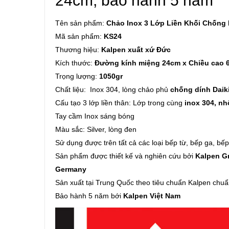
24cm, bảo hành 5 năm
Tên sản phẩm:
Chảo Inox 3 Lớp Liền Khối Chống 
Mã sản phẩm:
KS24
Thương hiệu:
Kalpen xuất xứ Đức
Kích thước:
Đường kính miệng 24cm x Chiều cao 6
Trọng lượng:
1050gr
Chất liệu: Inox 304, lòng chảo phủ
chống dính Daik
Cấu tạo 3 lớp liền thân: Lớp trong cùng
inox 304, n
Tay cầm Inox sáng bóng
Màu sắc: Silver, lòng đen
Sử dụng được trên tất cả các loại bếp từ, bếp ga, bế
Sản phẩm được thiết kế và nghiên cứu bởi
Kalpen Gm
Germany
Sản xuất tại Trung Quốc theo tiêu chuẩn Kalpen chu
Bảo hành 5 năm bới
Kalpen Việt Nam