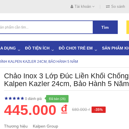
Tài khoản
So sánh
Tìm
IA DỤNG
ĐỒ TIỆN ÍCH
ĐỒ CHƠI TRẺ EM
SẢN PHẨM K
DÍNH KALPEN KAZLER 24CM, BẢO HÀNH 5 NĂM
Chảo Inox 3 Lớp Đúc Liền Khối Chống
Kalpen Kazler 24cm, Bảo Hành 5 Năm
0 đánh giá
Đã bán (26)
445.000 ₫
680.000 ₫
-35%
Thương hiệu
Kalpen Group