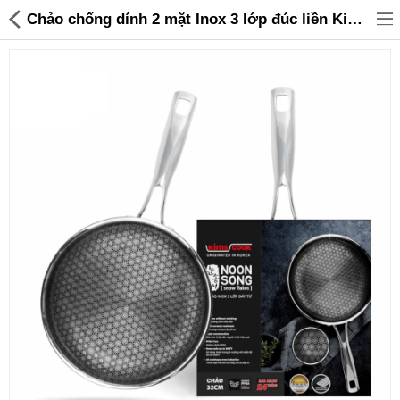
Chảo chống dính 2 mặt Inox 3 lớp đúc liền Kimscook Noon Song 32cm đáy từ - 1,055,000 | Sanhangre
Đồ gia dụng & Nhà cửa
Điện gia dụng
Đồ tiện ích
Đồ chơi trẻ em
Sản phẩm khác
Thương hiệu
Tin tức