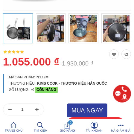
So sánh
Yêu thích (0)
Hotline:
0816 505 655
Tải App SanHangRe nhận Quà
1.055.000 ₫
1.930.000 ₫
MÃ SẢN PHẨM:
N132M
THƯƠNG HIỆU
KIMS COOK - THƯƠNG HIỆU HÀN QUỐC
SỐ LƯỢNG
CÒN HÀNG
0
TRANG CHỦ
TÌM KIẾM
GIỎ HÀNG
TÀI KHOẢN
MÃ GIẢM GIÁ