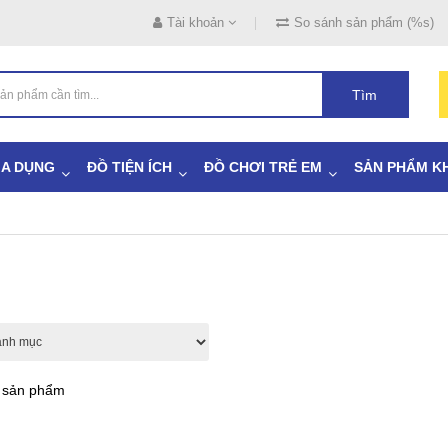
Tài khoản
So sánh sản phẩm (%s)
Tìm
IA DỤNG
ĐỒ TIỆN ÍCH
ĐỒ CHƠI TRẺ EM
SẢN PHẨM K
ả sản phẩm