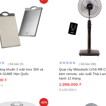
Đã bán (5)
Đã bán (98)
áng khuẩn 2 mặt Inox 304 và
Quạt cây Mitsubishi LV16-RB 
ch GUME Hàn Quốc
kèm remote, sản xuất Thái Lan
hành 12 tháng
00 ₫
1.999.000 ₫
 ₫
3.120.000 ₫
-42%