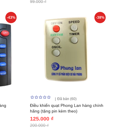
99.000 ₫
-43%
-38%
Đã bán (60)
àng
Điều khiển quạt Phong Lan hàng chính
hãng (tặng pin kèm theo)
125.000 ₫
200.000 ₫