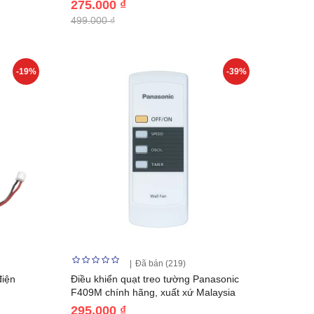
275.000 ₫
499.000 ₫
-19%
-39%
Đã bán (219)
điện
Điều khiển quạt treo tường Panasonic
F409M chính hãng, xuất xứ Malaysia
295.000 ₫