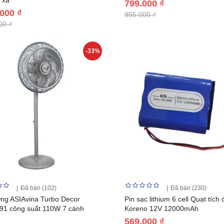
 xa
799.000 ₫
.000 ₫
955.000 ₫
00 ₫
-33%
Đã bán (102)
Đã bán (230)
ng ASIAvina Turbo Decor
Pin sạc lithium 6 cell Quạt tích 
91 công suất 110W 7 cánh
Koreno 12V 12000mAh
569.000 ₫