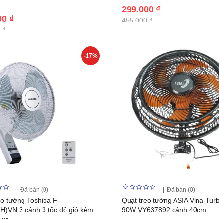
299.000 ₫
00 ₫
455.000 ₫
 ₫
-17%
Đã bán (0)
Đã bán (0)
eo tường Toshiba F-
Quạt treo tường ASIA Vina Tur
)VN 3 cánh 3 tốc độ gió kèm
90W VY637892 cánh 40cm