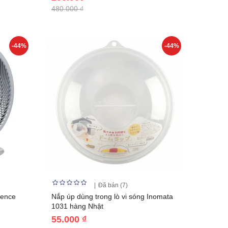
480.000 ₫
-44%
-44%
Đã bán (7)
lence
Nắp úp dùng trong lò vi sóng Inomata
1031 hàng Nhật
55.000 ₫