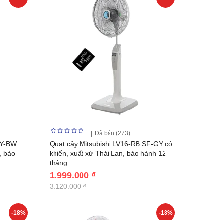
Đã bán (273)
CY-BW
Quạt cây Mitsubishi LV16-RB SF-GY có
, bảo
khiển, xuất xứ Thái Lan, bảo hành 12
tháng
1.999.000 ₫
3.120.000 ₫
-18%
-18%