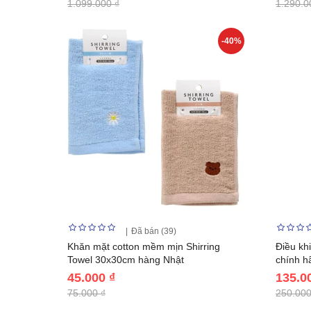
1.099.000 ₫
1.290.0
-40%
Đã bán (39)
Khăn mặt cotton mềm mịn Shirring
Điều kh
Towel 30x30cm hàng Nhật
chính h
45.000 ₫
135.0
75.000 ₫
250.000