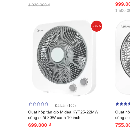
999.0
1.930.000 ₫
1.500.0
-36%
Đã bán (165)
Quạt hộp tản gió Midea KYT25-22MW
Quạt hộ
công suất 30W cánh 10 inch
công su
699.000 ₫
755.0