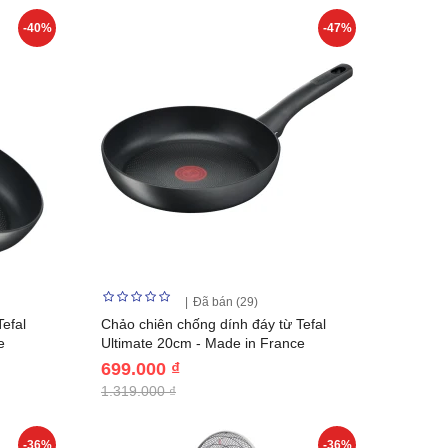
-40%
-47%
Đã bán (29)
efal
Chảo chiên chống dính đáy từ Tefal
e
Ultimate 20cm - Made in France
699.000 ₫
1.319.000 ₫
-36%
-36%