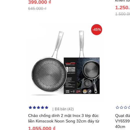
khiển từ
399.000 ₫
1.250
645.000 ₫
1.500.0
-45%
Đã bán (42)
Chảo chống dính 2 mặt Inox 3 lớp đúc
Quạt đứ
liền Kimscook Noon Song 32cm đáy từ
VY6599
40cm
1.055.000 ₫