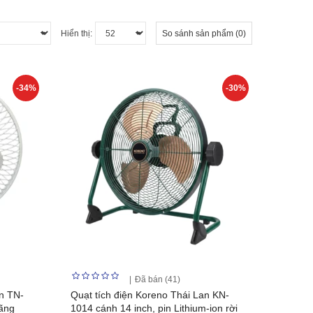
Hiển thị:
So sánh sản phẩm (0)
-34%
-30%
Đã bán (41)
n TN-
Quạt tích điện Koreno Thái Lan KN-
ãng
1014 cánh 14 inch, pin Lithium-ion rời