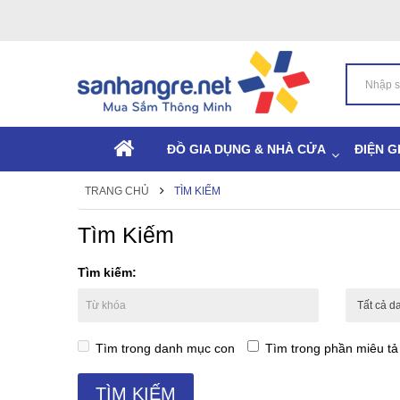
ĐỒ GIA DỤNG & NHÀ CỬA
ĐIỆN G
TRANG CHỦ
TÌM KIẾM
Tìm Kiếm
Tìm kiếm:
Tìm trong danh mục con
Tìm trong phần miêu t