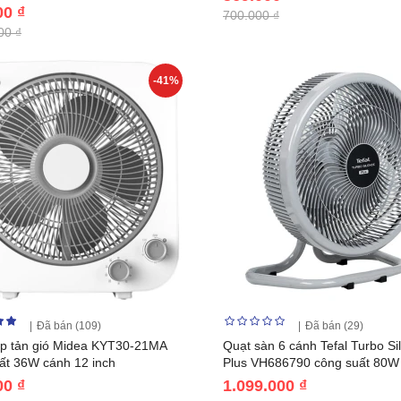
00 ₫
700.000 ₫
00 ₫
-41%
Đã bán (109)
Đã bán (29)
p tản gió Midea KYT30-21MA
Quạt sàn 6 cánh Tefal Turbo Si
ất 36W cánh 12 inch
Plus VH686790 công suất 80W
00 ₫
1.099.000 ₫