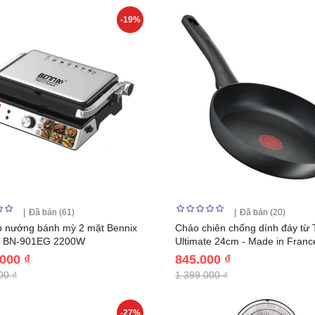
-19%
Đã bán (61)
Đã bán (20)
 nướng bánh mỳ 2 mặt Bennix
Chảo chiên chống dính đáy từ T
an BN-901EG 2200W
Ultimate 24cm - Made in Franc
.000 ₫
845.000 ₫
00 ₫
1.399.000 ₫
-27%