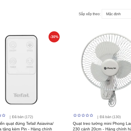
Sắp xếp theo:
-30%
Đã bán (172)
Đã bán (130)
ển quạt đứng Tefal/ Asiavina/
Quạt treo tường mini Phong La
 tặng kèm Pin - Hàng chính
230 cánh 20cm - Hàng chính h