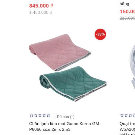
hãng
845.000 ₫
150.0
1.450.000 ₫
215.000
-38%
Đã bán (1)
Chăn lạnh làm mát Gume Korea GM-
Quạt tr
P6066 size 2m x 2m3
WSA20(H