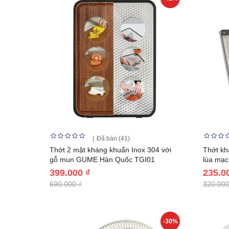
Đã bán (41)
Thớt 2 mặt kháng khuẩn Inox 304 với
Thớt kh
gỗ mun GUME Hàn Quốc TGI01
lúa mạ
399.000 ₫
235.0
690.000 ₫
320.000
-30%