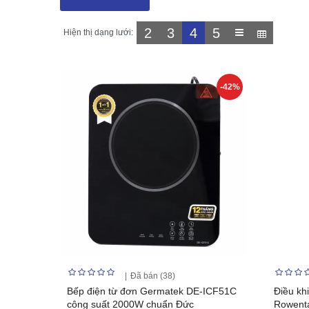
2
3
4
5
Hiện thị dạng lưới:
-42%
Đã bán (38)
Bếp điện từ đơn Germatek DE-ICF51C
Điều khi
công suất 2000W chuẩn Đức
Rowenta