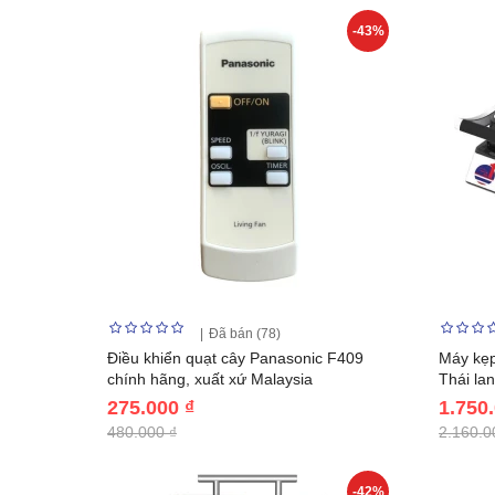
-43%
Đã bán (78)
Điều khiển quạt cây Panasonic F409
Máy kẹp
chính hãng, xuất xứ Malaysia
Thái l
275.000 ₫
1.750
480.000 ₫
2.160.0
-42%