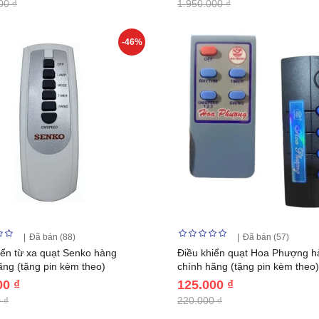
00 ₫
1.950.000 ₫
-46%
Đã bán (88)
Đã bán (57)
iển từ xa quạt Senko hàng
Điều khiển quạt Hoa Phượng h
ãng (tặng pin kèm theo)
chính hãng (tặng pin kèm theo)
00 ₫
125.000 ₫
 ₫
220.000 ₫