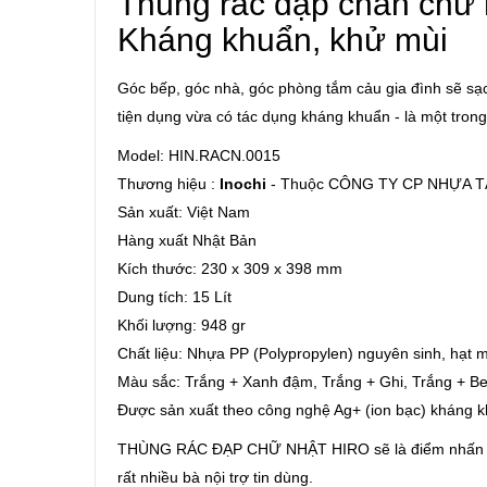
Thùng rác đạp chân chữ n
Kháng khuẩn, khử mùi
Góc bếp, góc nhà, góc phòng tắm cảu gia đình sẽ sạc
tiện dụng vừa có tác dụng kháng khuẩn - là một tron
Model: HIN.RACN.0015
Thương hiệu :
Inochi
- Thuộc CÔNG TY CP NHỰA 
Sản xuất: Việt Nam
Hàng xuất Nhật Bản
Kích thước: 230 x 309 x 398 mm
Dung tích: 15 Lít
Khối lượng: 948 gr
Chất liệu: Nhựa PP (Polypropylen) nguyên sinh, hạt 
Màu sắc: Trắng + Xanh đậm, Trắng + Ghi, Trắng + Be
Được sản xuất theo công nghệ Ag+ (ion bạc) kháng 
THÙNG RÁC ĐẠP CHỮ NHẬT HIRO sẽ là điểm nhấn cho
rất nhiều bà nội trợ tin dùng.