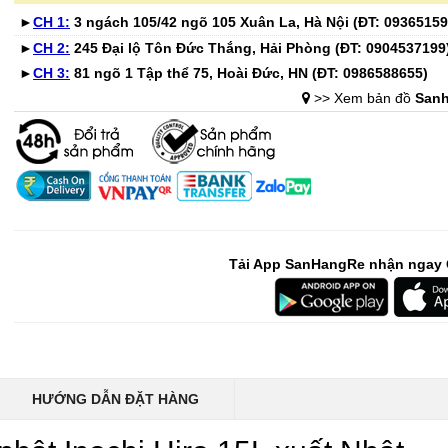
►
CH 1:
3 ngách 105/42 ngõ 105 Xuân La, Hà Nội (ĐT:
09365159
-46%
-40%
►
CH 2:
245 Đại lộ Tôn Đức Thắng, Hải Phòng (ĐT:
0904537199
Bình nước thủy tinh vân
Bếp từ đơn 
►
CH 3:
81 ngõ 1 Tập thể 75, Hoài Đức, HN (ĐT:
0986588655
)
caro Seka SKT10W..
220B công su
>> Xem bản đồ
Sanh
299.000 ₫
689.000 ₫
550.000 ₫
1.150.000 ₫
-41%
-32%
Bộ 6 cốc thủy tinh vân
Chai tẩy trắ
caro 350ml Seka S..
tay áo KOSE
365.000 ₫
135.000 ₫
Tải App SanHangRe nhận ngay 
615.000 ₫
199.000 ₫
-52%
-28%
Bình hoa thủy tinh dáng
Bình giữ nhi
sóng Ombre Seka ..
Lebenlang L
345.000 ₫
279.000 ₫
HƯỚNG DẪN ĐẶT HÀNG
720.000 ₫
389.000 ₫