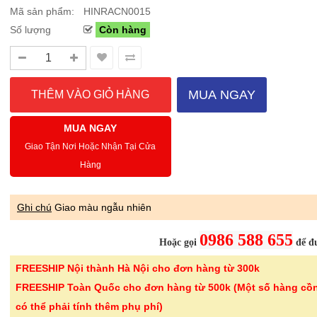
Mã sản phẩm:
HINRACN0015
Số lượng
Còn hàng
Sale Mừng Đại Lễ 30/4-01/5: CHÀO HÈ
Hướng dẫn sử dụng và cá
2026 Siêu giảm tới 40% tại Sanhangre
Máy hút bụi không dây 
Việt Nam
JET™ VS15A6031R1/SV
MUA NGAY
THÔNG BÁO CHÍNH THỨC TỪ
Để sử dụng máy hút bụi khôn
SANHANGRECăn cứ vào tình hình thời tiết
hiệu quả, bạn cần lắp ráp đúng
MUA NGAY
nắng nóng gia tăng trên toàn quốc,Că..
đầu hút và ch..
Giao Tận Nơi Hoặc Nhận Tại Cửa
Hàng
Chi tiết
Ghi chú
Giao màu ngẫu nhiên
0986 588 655
Hoặc gọi
để đư
-46%
-46%
Bình thủy tinh cao cấp
Kéo cắt gà I
FREESHIP Nội thành Hà Nội cho đơn hàng từ 300k
vân lưới dập nổi ..
24.5cm Kalp
FREESHIP Toàn Quốc cho đơn hàng từ 500k (Một số hàng cồ
299.000 ₫
189.000 ₫
có thể phải tính thêm phụ phí)
550.000 ₫
350.000 ₫