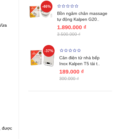
-46%
-32%
ước giữ
Bồn ngâm chân massage
04 Lebenl..
tự động Kalpen G20..
 Vừa
1.890.000 ₫
3.500.000 ₫
-37%
-22%
giữ nhiệt
Cân điện tử nhà bếp
benlang..
Inox Kalpen T5 tải t..
189.000 ₫
300.000 ₫
, được