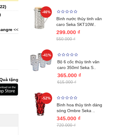
22
)
-46%
-40%
)
Lumias LK24-
Bình nước thủy tinh vân
ất 20..
caro Seka SKT10W..
angre
<<
299.000 ₫
550.000 ₫
-41%
-32%
ng vùng cổ,
Bộ 6 cốc thủy tinh vân
 Nhật..
caro 350ml Seka S..
365.000 ₫
Quà tặng
615.000 ₫
-52%
-28%
ệt Inox 304
Bình hoa thủy tinh dáng
BL221..
sóng Ombre Seka ..
345.000 ₫
720.000 ₫