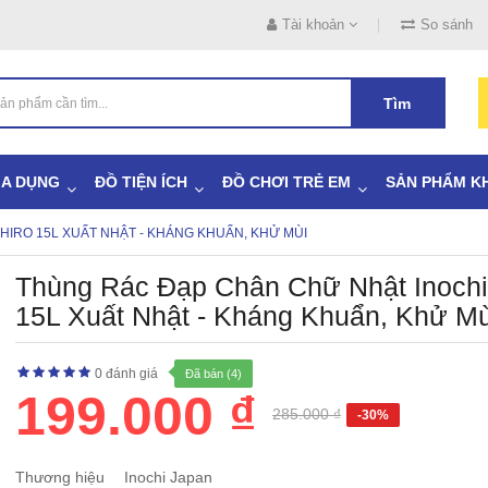
Tài khoản
So sánh
Tìm
IA DỤNG
ĐỒ TIỆN ÍCH
ĐỒ CHƠI TRẺ EM
SẢN PHẨM K
HIRO 15L XUẤT NHẬT - KHÁNG KHUẨN, KHỬ MÙI
Thùng Rác Đạp Chân Chữ Nhật Inochi
15L Xuất Nhật - Kháng Khuẩn, Khử Mù
0 đánh giá
Đã bán (4)
199.000 ₫
285.000 ₫
-30%
Thương hiệu
Inochi Japan