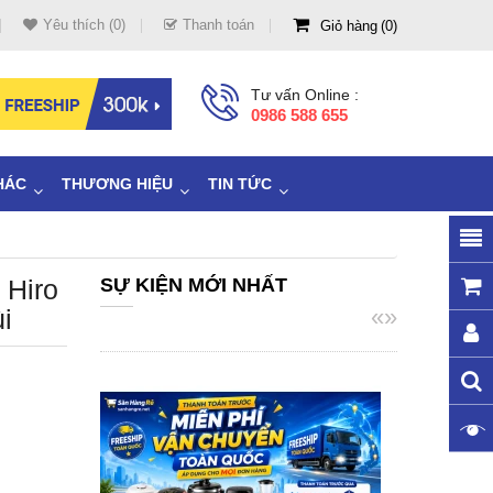
Yêu thích (0)
Thanh toán
Giỏ hàng
0
Tư vấn Online :
0986 588 655
HÁC
THƯƠNG HIỆU
TIN TỨC
 Hiro
SỰ KIỆN MỚI NHẤT
«
»
i