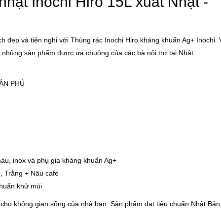
hật Inochi Hiro 15L xuất Nhật -
-46%
-32%
Bồn ngâm chân massage
Bình đựng n
tự động Kalpen G20..
nhiệt Inox 3
h đẹp và tiện nghi với Thùng rác Inochi Hiro kháng khuẩn Ag+ Inochi.
1.890.000 ₫
399.000 ₫
g những sản phẩm được ưa chuộng của các bà nội trợ tại Nhật
3.500.000 ₫
589.000 ₫
-37%
-22%
TÂN PHÚ
Cân điện tử nhà bếp
Bình ủ cháo 
Inox Kalpen T5 tải t..
Inox 304 Le
189.000 ₫
329.000 ₫
300.000 ₫
420.000 ₫
màu, inox và phụ gia kháng khuẩn Ag+
, Trắng + Nâu cafe
khuẩn khử mùi
 không gian sống của nhà bạn. Sản phẩm đạt tiêu chuẩn Nhật Bản