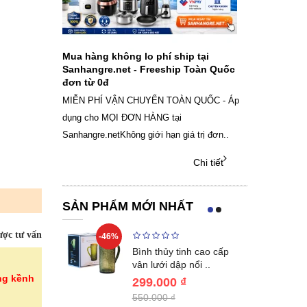
ch sạc pin
Mua hàng không lo phí ship tại
Sale Mừng Đ
SAMSUNG
Sanhangre.net - Freeship Toàn Quốc
2026 Siêu gi
đơn từ 0đ
Việt Nam
g dây Samsung
MIỄN PHÍ VẬN CHUYỂN TOÀN QUỐC - Áp
THÔNG BÁO 
 phụ kiện, chọn
dụng cho MỌI ĐƠN HÀNG tại
SANHANGRECăn 
Sanhangre.netKhông giới hạn giá trị đơn..
nắng nóng gia 
Chi tiết
Chi tiết
SẢN PHẨM MỚI NHẤT
ợc tư vấn
-46%
-46%
nox cao cấp
Bình thủy tinh cao cấp
en KN..
vân lưới dập nổi ..
ng kềnh
299.000 ₫
550.000 ₫