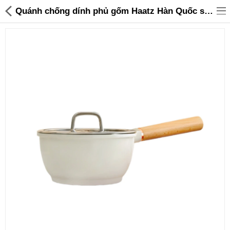
Quánh chống dính phủ gốm Haatz Hàn Quốc size 18cm vung kính đáy từ - 499,000 | Sanhangre
Đồ gia dụng & Nhà cửa
Điện gia dụng
Đồ tiện ích
Đồ chơi trẻ em
Sản phẩm khác
Thương hiệu
Tin tức