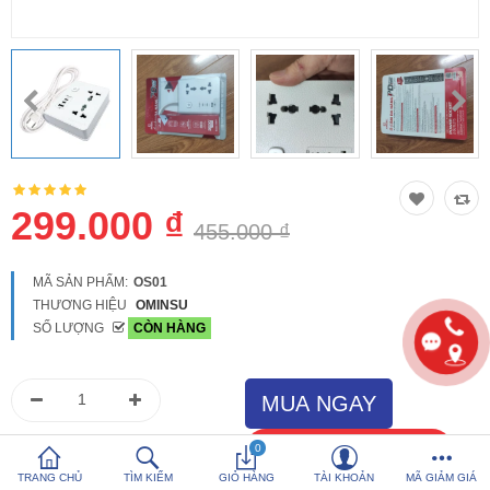
So sánh
Yêu thích (0)
Hotline:
0816 505 655
Tải App SanHangRe nhận Quà
299.000 ₫
455.000 ₫
MÃ SẢN PHẨM:
OS01
THƯƠNG HIỆU
OMINSU
SỐ LƯỢNG
CÒN HÀNG
0
TRANG CHỦ
TÌM KIẾM
GIỎ HÀNG
TÀI KHOẢN
MÃ GIẢM GIÁ