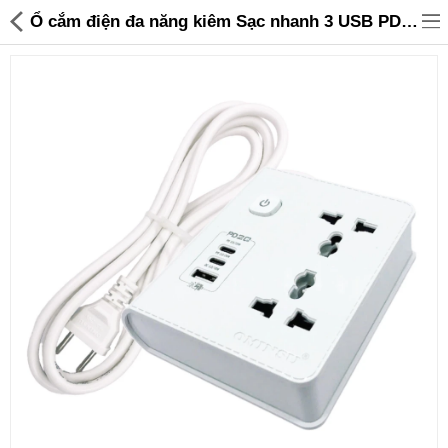
Ổ cắm điện đa năng kiêm Sạc nhanh 3 USB PD 20W Ominsu OS01 2500W - 299,000 | Sanhangre
Đồ gia dụng & Nhà cửa
Điện gia dụng
Đồ tiện ích
Đồ chơi trẻ em
Sản phẩm khác
Thương hiệu
Tin tức