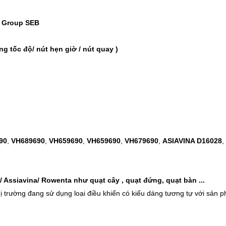
-46%
-32%
Bồn ngâm chân massage
Bình đựng n
n Group SEB
tự động Kalpen G20..
nhiệt Inox 3
1.890.000 ₫
399.000 ₫
ng tốc độ/ nút hẹn giờ / nút quay )
3.500.000 ₫
589.000 ₫
-37%
-22%
Cân điện tử nhà bếp
Bình ủ cháo 
Inox Kalpen T5 tải t..
Inox 304 Le
189.000 ₫
329.000 ₫
300.000 ₫
420.000 ₫
90
,
VH689690
,
VH659690
,
VH659690
,
VH679690
,
ASIAVINA D16028
,
l/ Assiavina/ Rowenta như quạt cây , quạt đứng, quạt bàn ...
thị trường đang sử dụng loại điều khiển có kiểu dáng tương tự với sản 