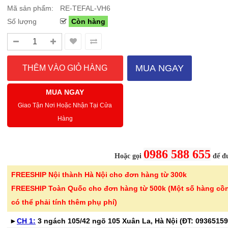
Mã sản phẩm:
RE-TEFAL-VH6
Số lượng
Còn hàng
Sale Mừng Đại Lễ 30/4-01/5: CHÀO HÈ
Hướng dẫn sử dụng và cá
2026 Siêu giảm tới 40% tại Sanhangre
Máy hút bụi không dây 
Việt Nam
JET™ VS15A6031R1/SV
MUA NGAY
THÔNG BÁO CHÍNH THỨC TỪ
Để sử dụng máy hút bụi khôn
SANHANGRECăn cứ vào tình hình thời tiết
hiệu quả, bạn cần lắp ráp đúng
MUA NGAY
nắng nóng gia tăng trên toàn quốc,Că..
đầu hút và ch..
Giao Tận Nơi Hoặc Nhận Tại Cửa
Hàng
Chi tiết
0986 588 655
Hoặc gọi
để đư
FREESHIP Nội thành Hà Nội cho đơn hàng từ 300k
-46%
-46%
Bình thủy tinh cao cấp
Kéo cắt gà I
FREESHIP Toàn Quốc cho đơn hàng từ 500k (Một số hàng cồ
vân lưới dập nổi ..
24.5cm Kalp
có thể phải tính thêm phụ phí)
299.000 ₫
189.000 ₫
►
CH 1:
3 ngách 105/42 ngõ 105 Xuân La, Hà Nội (ĐT:
550.000 ₫
350.000 ₫
09365159