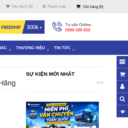
Yêu thích (0)
Thanh toán
Giỏ hàng
0
Tư vấn Online :
0986 588 655
HÁC
THƯƠNG HIỆU
TIN TỨC
SỰ KIỆN MỚI NHẤT
«
»
 Hãng