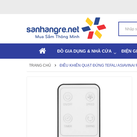
ĐỒ GIA DỤNG & NHÀ CỬA
ĐIỆN G
TRANG CHỦ
ĐIỀU KHIỂN QUẠT ĐỨNG TEFAL/ ASIAVINA