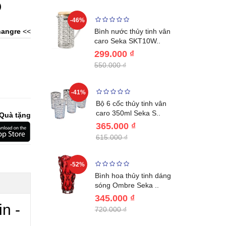
)
-46%
-40%
Lumias LK24-
angre
<<
Bình nước thủy tinh vân
ất 20..
caro Seka SKT10W..
299.000 ₫
550.000 ₫
-41%
-32%
ng vùng cổ,
Bộ 6 cốc thủy tinh vân
 Nhật..
caro 350ml Seka S..
Quà tặng
365.000 ₫
615.000 ₫
-52%
-28%
ệt Inox 304
Bình hoa thủy tinh dáng
BL221..
sóng Ombre Seka ..
345.000 ₫
n -
720.000 ₫