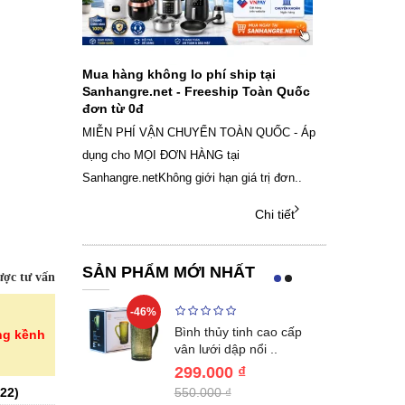
ch sạc pin
Mua hàng không lo phí ship tại
Sale Mừng Đ
SAMSUNG
Sanhangre.net - Freeship Toàn Quốc
2026 Siêu gi
đơn từ 0đ
Việt Nam
g dây Samsung
MIỄN PHÍ VẬN CHUYỂN TOÀN QUỐC - Áp
THÔNG BÁO 
 phụ kiện, chọn
dụng cho MỌI ĐƠN HÀNG tại
SANHANGRECăn 
Sanhangre.netKhông giới hạn giá trị đơn..
nắng nóng gia 
Chi tiết
Chi tiết
SẢN PHẨM MỚI NHẤT
ợc tư vấn
-46%
-46%
nox cao cấp
Bình thủy tinh cao cấp
ng kềnh
en KN..
vân lưới dập nổi ..
299.000 ₫
22
)
550.000 ₫