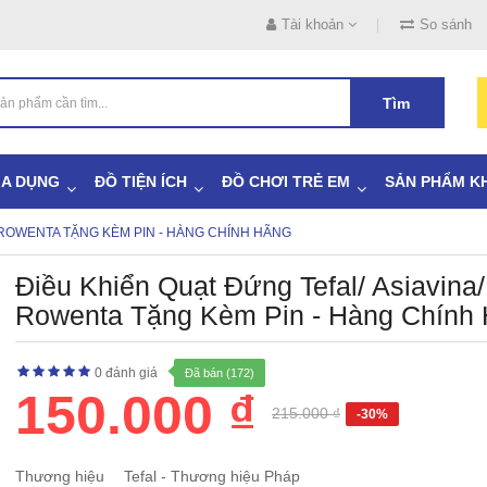
Tài khoản
So sánh
Tìm
IA DỤNG
ĐỒ TIỆN ÍCH
ĐỒ CHƠI TRẺ EM
SẢN PHẨM K
/ ROWENTA TẶNG KÈM PIN - HÀNG CHÍNH HÃNG
Điều Khiển Quạt Đứng Tefal/ Asiavina/
Rowenta Tặng Kèm Pin - Hàng Chính
0 đánh giá
Đã bán (172)
150.000 ₫
215.000 ₫
-30%
Thương hiệu
Tefal - Thương hiệu Pháp