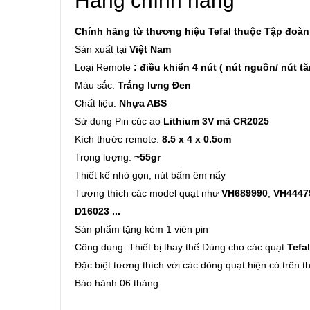
Hàng chính hãng
Chính hãng từ thương hiệu Tefal thuộc Tập đoà
Sản xuất tại
Việt Nam
Loại Remote
: điều khiển 4 nút ( nút nguồn/ nút tă
Màu sắc:
Trắng lưng Đen
Chất liệu:
Nhựa ABS
Sử dụng Pin cúc ao
Lithium 3V mã CR2025
Kích thước remote:
8.5 x 4 x 0.5cm
Trọng lượng:
~55gr
Thiết kế nhỏ gọn, nút bấm êm nẩy
Tương thích các model quạt như
VH689990
,
VH4447
D16023 ...
Sản phẩm tặng kèm 1 viên pin
Công dụng: Thiết bị thay thế Dùng cho các quạt
Tefa
Đặc biệt tương thích với các dòng quạt hiện có trên 
Bảo hành 06 tháng