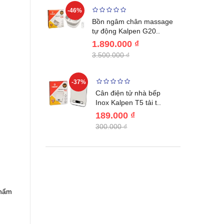
-46%
-32%
ước giữ
Bồn ngâm chân massage
04 Lebenl..
tự động Kalpen G20..
1.890.000 ₫
3.500.000 ₫
-37%
-22%
giữ nhiệt
Cân điện tử nhà bếp
benlang..
Inox Kalpen T5 tải t..
189.000 ₫
300.000 ₫
phẩm