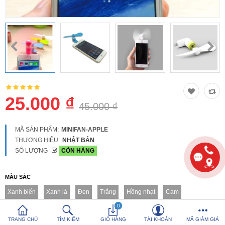
So sánh
Yêu thích (0)
Hotline:
0816 505 655
Tải App SanHangRe nhận Quà
25.000 ₫
45.000 ₫
MÃ SẢN PHẨM:
MINIFAN-APPLE
THƯƠNG HIỆU
NHẬT BẢN
SỐ LƯỢNG
CÒN HÀNG
MÀU SẮC
Xanh biển
Xanh lá
Đen
Trắng
Hồng nhạt
Cam
0
TRANG CHỦ
TÌM KIẾM
GIỎ HÀNG
TÀI KHOẢN
MÃ GIẢM GIÁ