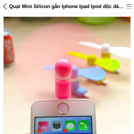
Quạt Mini Silicon gắn Iphone Ipad Ipod độc đáo - 25,000 | Sanhangre
Đồ gia dụng & Nhà cửa
Điện gia dụng
Đồ tiện ích
Đồ chơi trẻ em
Sản phẩm khác
Thương hiệu
Tin tức