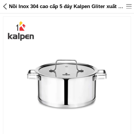
Nồi Inox 304 cao cấp 5 đáy Kalpen Gliter xuất Đức size 20cm, bảo hành 5 năm - 399,000 | Sanhangre
Đồ gia dụng & Nhà cửa
Điện gia dụng
Đồ tiện ích
Đồ chơi trẻ em
Sản phẩm khác
Thương hiệu
Tin tức