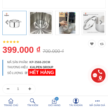
So sánh
Yêu thích (0)
Hotline:
0816 505 655
Tải App SanHangRe nhận Quà
399.000 ₫
700.000 ₫
MÃ SẢN PHẨM:
KP-3568-20CM
THƯƠNG HIỆU
KALPEN GROUP
HẾT HÀNG
SỐ LƯỢNG
0986 588 655
0
Hoặc gọi
để được tư vấn
TRANG CHỦ
TÌM KIẾM
GIỎ HÀNG
TÀI KHOẢN
MÃ GIẢM GIÁ