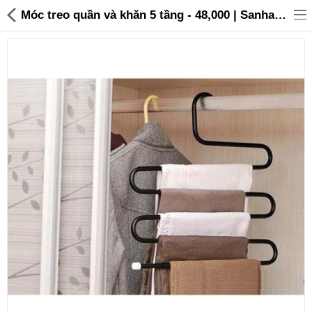
Móc treo quần và khăn 5 tầng - 48,000 | Sanhangre
Đồ gia dụng & Nhà cửa
Điện gia dụng
Đồ tiện ích
Đồ chơi trẻ em
Sản phẩm khác
Thương hiệu
Tin tức