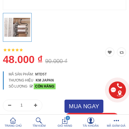
So sánh
Yêu thích (0)
Hotline:
0816 505 655
Tải App SanHangRe nhận Quà
48.000 ₫
90.000 ₫
MÃ SẢN PHẨM:
MTD5T
THƯƠNG HIỆU
KM JAPAN
SỐ LƯỢNG
CÒN HÀNG
0
TRANG CHỦ
TÌM KIẾM
GIỎ HÀNG
TÀI KHOẢN
MÃ GIẢM GIÁ