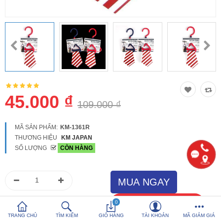
So sánh
Yêu thích (0)
Hotline:
0816 505 655
Tải App SanHangRe nhận Quà
45.000 ₫
109.000 ₫
MÃ SẢN PHẨM:
KM-1361R
THƯƠNG HIỆU
KM JAPAN
SỐ LƯỢNG
CÒN HÀNG
0
TRANG CHỦ
TÌM KIẾM
GIỎ HÀNG
TÀI KHOẢN
MÃ GIẢM GIÁ