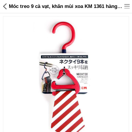
Móc treo 9 cà vạt, khăn mùi xoa KM 1361 hàng Nhật (Đỏ) - 45,000 | Sanhangre
Đồ gia dụng & Nhà cửa
Điện gia dụng
Đồ tiện ích
Đồ chơi trẻ em
Sản phẩm khác
Thương hiệu
Tin tức