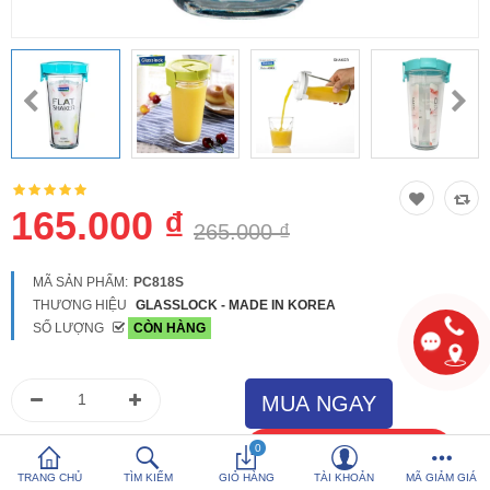
So sánh
Yêu thích (0)
Hotline:
0816 505 655
Tải App SanHangRe nhận Quà
165.000 ₫
265.000 ₫
MÃ SẢN PHẨM:
PC818S
THƯƠNG HIỆU
GLASSLOCK - MADE IN KOREA
SỐ LƯỢNG
CÒN HÀNG
0
TRANG CHỦ
TÌM KIẾM
GIỎ HÀNG
TÀI KHOẢN
MÃ GIẢM GIÁ