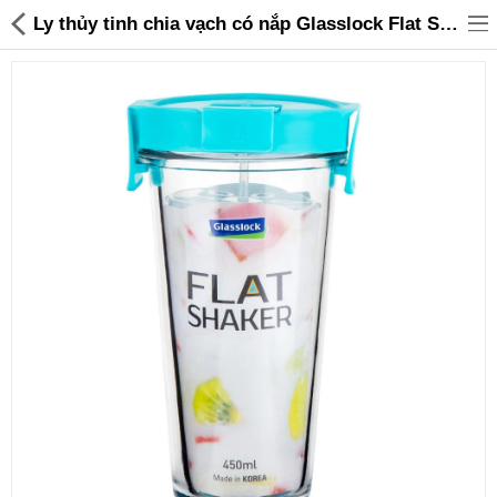
Ly thủy tinh chia vạch có nắp Glasslock Flat Shaker PC818S 450ml - 165,000 | Sanhangre
Đồ gia dụng & Nhà cửa
Điện gia dụng
Đồ tiện ích
Đồ chơi trẻ em
Sản phẩm khác
Thương hiệu
Tin tức