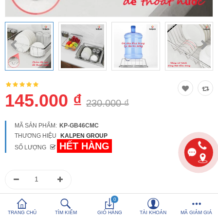
So sánh
Yêu thích (0)
Hotline:
0816 505 655
Tải App SanHangRe nhận Quà
145.000 ₫
230.000 ₫
MÃ SẢN PHẨM:
KP-GB46CMC
THƯƠNG HIỆU
KALPEN GROUP
HẾT HÀNG
SỐ LƯỢNG
0986 588 655
0
Hoặc gọi
để được tư vấn
TRANG CHỦ
TÌM KIẾM
GIỎ HÀNG
TÀI KHOẢN
MÃ GIẢM GIÁ