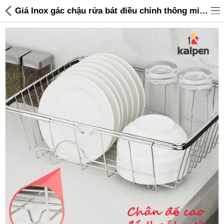
Giá Inox gác chậu rửa bát điều chỉnh thông minh Kalpen có khe đĩa - Hàng Việt Nam xuất Nhật - 145,000 | Sanhangre
Đồ gia dụng & Nhà cửa
Điện gia dụng
Đồ tiện ích
Đồ chơi trẻ em
Sản phẩm khác
Thương hiệu
Tin tức