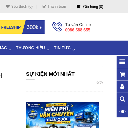
Yêu thích (0)
Thanh toán
Giỏ hàng
0
Tư vấn Online :
0986 588 655
HÁC
THƯƠNG HIỆU
TIN TỨC
H
SỰ KIỆN MỚI NHẤT
«
»