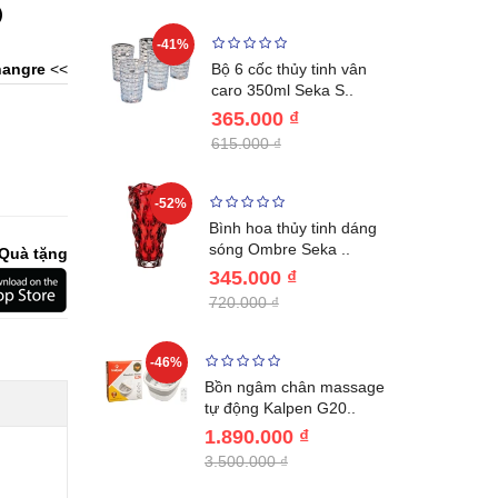
)
-41%
-32%
ng vùng cổ,
angre
<<
Bộ 6 cốc thủy tinh vân
 Nhật..
caro 350ml Seka S..
365.000 ₫
615.000 ₫
-52%
-28%
ệt Inox 304
Bình hoa thủy tinh dáng
BL221..
sóng Ombre Seka ..
Quà tặng
345.000 ₫
720.000 ₫
-46%
-32%
ước giữ
Bồn ngâm chân massage
04 Lebenl..
tự động Kalpen G20..
1.890.000 ₫
g
3.500.000 ₫