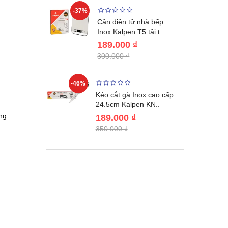
-37%
-22%
giữ nhiệt
Cân điện tử nhà bếp
benlang..
Inox Kalpen T5 tải t..
189.000 ₫
300.000 ₫
-46%
-46%
én WAI
Kéo cắt gà Inox cao cấp
Nhật Bản c..
24.5cm Kalpen KN..
ng
189.000 ₫
350.000 ₫