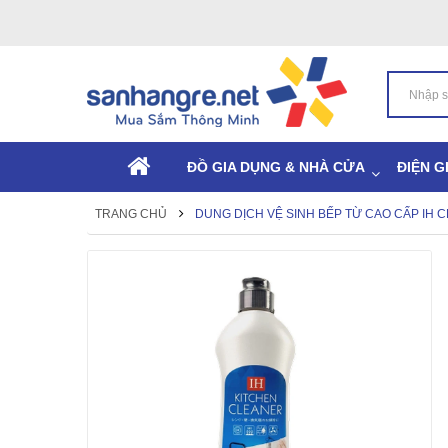
ĐỒ GIA DỤNG & NHÀ CỬA
ĐIỆN G
TRANG CHỦ
DUNG DỊCH VỆ SINH BẾP TỪ CAO CẤP IH