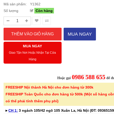
Mã sản phẩm:
Y1362
Số lượng
Còn hàng
Sale Mừng Đại Lễ 30/4-01/5: CHÀO HÈ
Hướng dẫn sử dụng và cá
2026 Siêu giảm tới 40% tại Sanhangre
Máy hút bụi không dây 
Việt Nam
JET™ VS15A6031R1/SV
MUA NGAY
THÔNG BÁO CHÍNH THỨC TỪ
Để sử dụng máy hút bụi khôn
SANHANGRECăn cứ vào tình hình thời tiết
hiệu quả, bạn cần lắp ráp đúng
MUA NGAY
nắng nóng gia tăng trên toàn quốc,Că..
đầu hút và ch..
Giao Tận Nơi Hoặc Nhận Tại Cửa
Hàng
Chi tiết
0986 588 655
Hoặc gọi
để đư
FREESHIP Nội thành Hà Nội cho đơn hàng từ 300k
-46%
-40%
Bình nước thủy tinh vân
Bếp từ đơn 
FREESHIP Toàn Quốc cho đơn hàng từ 500k (Một số hàng cồ
caro Seka SKT10W..
220B công su
có thể phải tính thêm phụ phí)
299.000 ₫
689.000 ₫
►
CH 1:
3 ngách 105/42 ngõ 105 Xuân La, Hà Nội (ĐT:
550.000 ₫
1.150.000 ₫
09365159