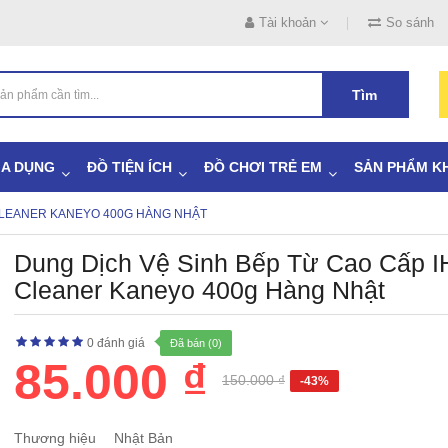
Tài khoản
So sánh
Tìm
IA DỤNG
ĐỒ TIỆN ÍCH
ĐỒ CHƠI TRẺ EM
SẢN PHẨM K
 CLEANER KANEYO 400G HÀNG NHẬT
Dung Dịch Vệ Sinh Bếp Từ Cao Cấp I
Cleaner Kaneyo 400g Hàng Nhật
0 đánh giá
Đã bán (0)
85.000 ₫
150.000 ₫
-43%
Thương hiệu
Nhật Bản