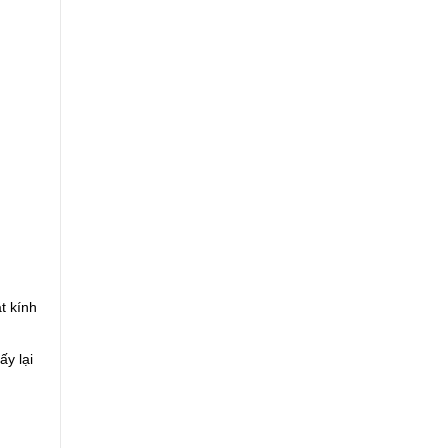
t kính
ấy lại