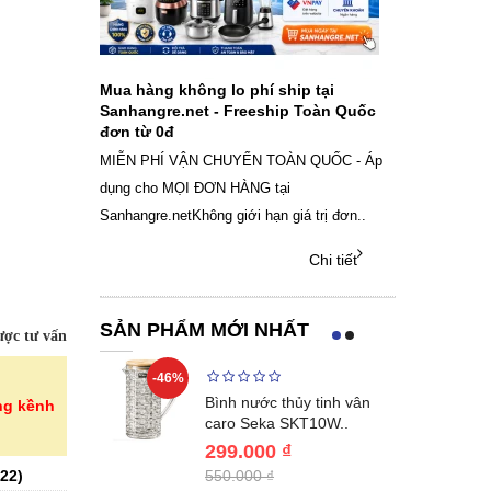
ch sạc pin
Mua hàng không lo phí ship tại
Sale Mừng Đ
SAMSUNG
Sanhangre.net - Freeship Toàn Quốc
2026 Siêu gi
đơn từ 0đ
Việt Nam
g dây Samsung
MIỄN PHÍ VẬN CHUYỂN TOÀN QUỐC - Áp
THÔNG BÁO 
 phụ kiện, chọn
dụng cho MỌI ĐƠN HÀNG tại
SANHANGRECăn 
Sanhangre.netKhông giới hạn giá trị đơn..
nắng nóng gia 
Chi tiết
Chi tiết
SẢN PHẨM MỚI NHẤT
ợc tư vấn
-46%
-40%
Lumias LK24-
Bình nước thủy tinh vân
ng kềnh
ất 20..
caro Seka SKT10W..
299.000 ₫
22
)
550.000 ₫