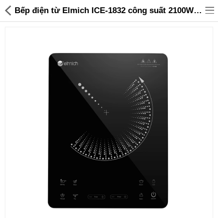
Bếp điện từ Elmich ICE-1832 công suất 2100W bảo hành 24 tháng - 1,150,000 | Sanhangre
Đồ gia dụng & Nhà cửa
Điện gia dụng
Đồ tiện ích
Đồ chơi trẻ em
Sản phẩm khác
Thương hiệu
Tin tức