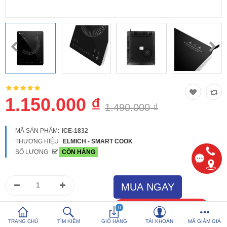
So sánh
Yêu thích (0)
Hotline:
0816 505 655
Tải App SanHangRe nhận Quà
1.150.000 ₫
1.490.000 ₫
MÃ SẢN PHẨM:
ICE-1832
THƯƠNG HIỆU
ELMICH - SMART COOK
SỐ LƯỢNG
CÒN HÀNG
0
TRANG CHỦ
TÌM KIẾM
GIỎ HÀNG
TÀI KHOẢN
MÃ GIẢM GIÁ