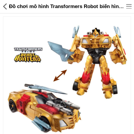
Đồ chơi mô hình Transformers Robot biến hình Beast Hunters Bumblebee (Box) - 95,000 | Sanhangre
Đồ gia dụng & Nhà cửa
Điện gia dụng
Đồ tiện ích
Đồ chơi trẻ em
Sản phẩm khác
Thương hiệu
Tin tức