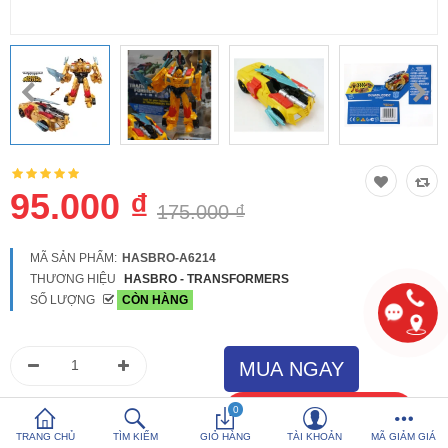
So sánh
Yêu thích (0)
Hotline:
0816 505 655
Tải App SanHangRe nhận Quà
95.000 ₫
175.000 ₫
MÃ SẢN PHẨM:
HASBRO-A6214
THƯƠNG HIỆU
HASBRO - TRANSFORMERS
SỐ LƯỢNG
CÒN HÀNG
0
TRANG CHỦ
TÌM KIẾM
GIỎ HÀNG
TÀI KHOẢN
MÃ GIẢM GIÁ