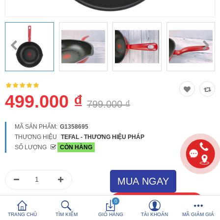
So sánh
Yêu thích (0)
Hotline:
0816 505 655
Tải App SanHangRe nhận Quà
499.000 ₫
799.000 ₫
MÃ SẢN PHẨM:
G1358695
THƯƠNG HIỆU
TEFAL - THƯƠNG HIỆU PHÁP
SỐ LƯỢNG
CÒN HÀNG
0
TRANG CHỦ
TÌM KIẾM
GIỎ HÀNG
TÀI KHOẢN
MÃ GIẢM GIÁ