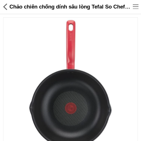
Chảo chiên chống dính sâu lòng Tefal So Chef đường kính 28cm - G1358695 - 499,000 | Sanhangre
Đồ gia dụng & Nhà cửa
Điện gia dụng
Đồ tiện ích
Đồ chơi trẻ em
Sản phẩm khác
Thương hiệu
Tin tức